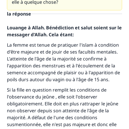
elle à quelque chose?
la réponse
Louange à Allah. Bénédiction et salut soient sur le
messager d'Allah. Cela étant:
La femme est tenue de pratiquer l'islam à condition
d'être majeure et de jouir de ses facultés mentales.
L'atteinte de l'âge de la majorité se confirme à
l'apparition des menstrues et à l'écoulement de la
semence accompagné de plaisir ou à l'apparition de
poils durs autour du vagin ou à l'âge de 15 ans.
Si la fille en question remplit les conditions de
Faites une différence dans la vie de
l'observance du jeûne , elle soit l'observer
millions de personnes grâce à votre
obligatoirement. Elle doit en plus rattraper le jeûne
non observer depuis son atteinte de l'âge de la
contribution
majorité. A défaut de l'une des conditions
susmentionnée, elle n'est pas majeure et donc elle
Aidez nous à apporter des réponses.