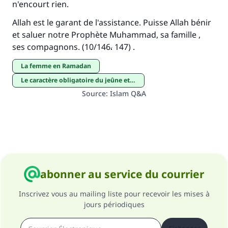
n'encourt rien.
Le Messager d'Allah (Paix sur lui) a dit:
"Celui qui indique une bonne action obtient la
Allah est le garant de l'assistance. Puisse Allah bénir
même récompense que celui qui le fait."
et saluer notre Prophète Muhammad, sa famille ,
ses compagnons. (10/146، 147) .
(MOUSLIM 1893)
La femme en Ramadan
Le caractère obligatoire du jeûne et son mérite
Soutenez IslamQA
Source
:
Islam Q&A
abonner au service du courrier
Inscrivez vous au mailing liste pour recevoir les mises à
jours périodiques