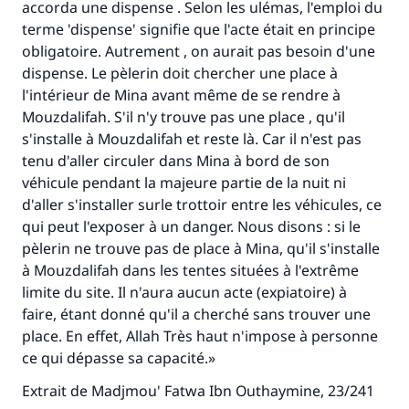
accorda une dispense . Selon les ulémas, l'emploi du
Faites une différence dans la vie de
terme 'dispense' signifie que l'acte était en principe
obligatoire. Autrement , on aurait pas besoin d'une
millions de personnes grâce à votre
dispense. Le pèlerin doit chercher une place à
contribution
l'intérieur de Mina avant même de se rendre à
Mouzdalifah. S'il n'y trouve pas une place , qu'il
Aidez nous à apporter des réponses.
s'installe à Mouzdalifah et reste là. Car il n'est pas
Le Messager d'Allah (Paix sur lui) a dit:
tenu d'aller circuler dans Mina à bord de son
"Celui qui indique une bonne action obtient la
véhicule pendant la majeure partie de la nuit ni
même récompense que celui qui le fait."
d'aller s'installer surle trottoir entre les véhicules, ce
qui peut l'exposer à un danger. Nous disons : si le
(MOUSLIM 1893)
pèlerin ne trouve pas de place à Mina, qu'il s'installe
à Mouzdalifah dans les tentes situées à l'extrême
limite du site. Il n'aura aucun acte (expiatoire) à
Soutenez IslamQA
faire, étant donné qu'il a cherché sans trouver une
place. En effet, Allah Très haut n'impose à personne
ce qui dépasse sa capacité.»
Extrait de Madjmou' Fatwa Ibn Outhaymine, 23/241