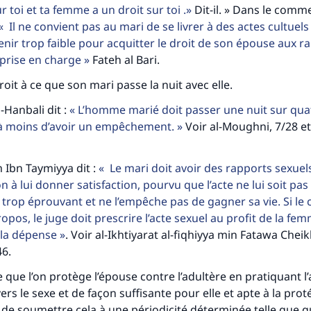
r toi et ta femme a un droit sur toi .
Dit-il. » Dans le comm
tes une différence dans la vie de million
Il ne convient pas au mari de se livrer à des actes cultuel
enir trop faible pour acquitter le droit de son épouse aux r
personnes grâce à votre contribution
a prise en charge
Fateh al Bari.
Aidez nous à apporter des réponses.
roit à ce que son mari passe la nuit avec elle.
Le Messager d'Allah (Paix sur lui) a dit:
Hanbali dit :
L’homme marié doit passer une nuit sur qua
lui qui indique une bonne action obtient la même récomp
à moins d’avoir un empêchement.
Voir al-Moughni, 7/28 et
que celui qui le fait."
(MOUSLIM 1893)
m Ibn Taymiyya dit :
Le mari doit avoir des rapports sexuel
 à lui donner satisfaction, pourvu que l’acte ne lui soit pas
rop éprouvant et ne l’empêche pas de gagner sa vie. Si le 
Soutenez IslamQA
ropos, le juge doit prescrire l’acte sexuel au profit de la 
r la dépense
. Voir al-Ikhtiyarat al-fiqhiyya min Fatawa Cheik
46.
 que l’on protège l’épouse contre l’adultère en pratiquant l’
vers le sexe et de façon suffisante pour elle et apte à la protég
de soumettre cela à une périodicité déterminée telle que q