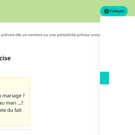
Français
 prévoit-elle un nombre ou une périodicité précise concernant les rapports 
cise
n mariage ?
u mari ...?
te du fait