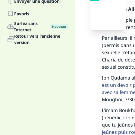
Envoyer une question
Louange à Alla
Favoris
Oui, le couple
Surfez sans
s’ils le désirent
Nouveau
Internet
Retour vers l'ancienne
Par ailleurs, i
version
(permis dans u
sexuelle n’éta
Charia de déte
sexuel constit
Ibn Qudama al-
est un devoir 
avec sa femme,
Moughni, 7/30
L’imam Boukhar
(bénédiction et
que tu jeûnes le
jeûnes puis ro