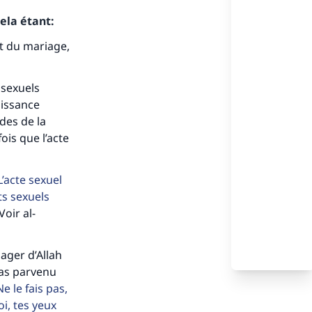
ela étant:
it du mariage,
 sexuels
uissance
des de la
ois que l’acte
’acte sexuel
ts sexuels
 Voir al-
ager d’Allah
 pas parvenu
e le fais pas,
oi, tes yeux