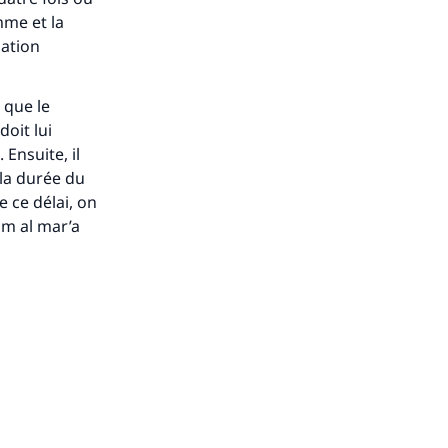
mme et la
uation
 que le
oit lui
Ensuite, il
 la durée du
e ce délai, on
am al mar’a