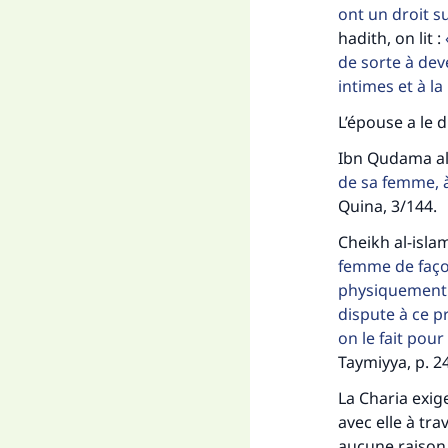
ont un droit su
Fai
hadith, on lit :
de sorte à dev
intimes et à l
L’épouse a le d
Ibn Qudama al-
"Ce
de sa femme, 
Quina, 3/144.
Cheikh al-isla
femme de façon
physiquement t
dispute à ce p
on le fait pou
Taymiyya, p. 2
La Charia exige
avec elle à tra
aucune raison 