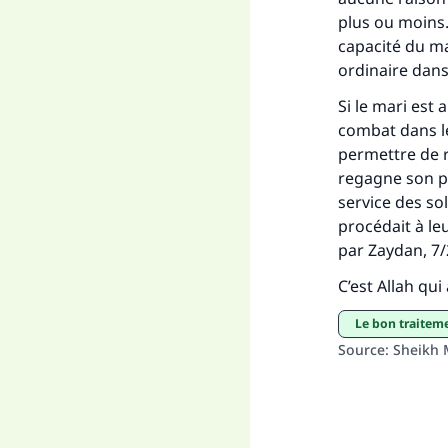
plus ou moins. 
capacité du mar
ordinaire dans
Si le mari est
combat dans le
permettre de r
regagne son pos
service des sol
procédait à le
par Zaydan, 7/
C’est Allah qui 
le bon traite
Source
:
Sheikh 