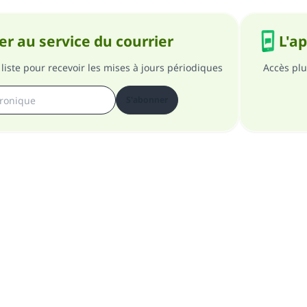
r au service du courrier
L'a
liste pour recevoir les mises à jours périodiques
Accès plu
S'abonner
pos du site
A propos du superviseur général
Politique de confident
Tous droits réservés au site Islam en QR 1997-2025 ©