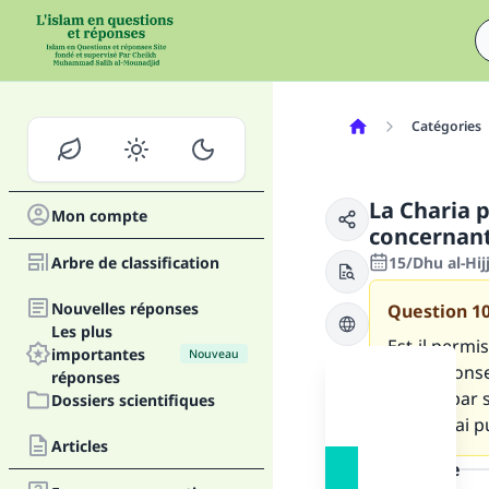
Catégories
La Charia 
Mon compte
concernant
Arbre de classification
15/Dhu al-Hi
Nouvelles réponses
Question
1
Les plus
Est-il permi
importantes
Nouveau
Si la répons
réponses
Un fois par 
Dossiers scientifiques
que je n’ai 
Articles
la réponse