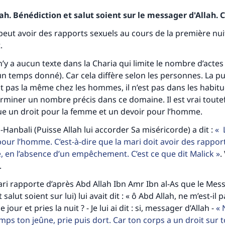
h. Bénédiction et salut soient sur le messager d'Allah. C
 peut avoir des rapports sexuels au cours de la première nu
.
l n’y a aucun texte dans la Charia qui limite le nombre d’actes
n temps donné). Car cela diffère selon les personnes. La p
nt pas la même chez les hommes, il n’est pas dans les habitu
rminer un nombre précis dans ce domaine. Il est vrai toutef
ue un droit pour la femme et un devoir pour l’homme.
Hanbali (Puisse Allah lui accorder Sa miséricorde) a dit :
L
pour l’homme. C’est-à-dire que la mari doit avoir des rappor
 en l’absence d’un empêchement. C’est ce que dit Malick
.
.
i rapporte d’après Abd Allah Ibn Amr Ibn al-As que le Mess
 salut soient sur lui) lui avait dit : « ô Abd Allah, ne m’est-il
 jour et pries la nuit ? - Je lui ai dit : si, messager d’Allah -
N
mps ton jeûne, prie puis dort. Car ton corps a un droit sur t