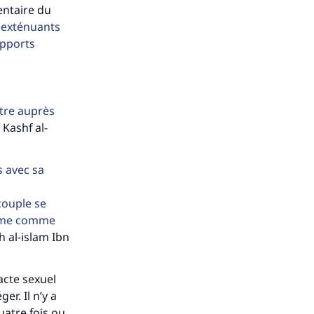
entaire du
s de
s exténuants
apports
tre auprès
ense
 Kashf al-
s avec sa
couple se
femme comme
h al-islam Ibn
acte sexuel
er. Il n’y a
uatre fois ou