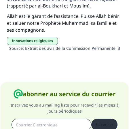
Le Messager d'Allah (Paix sur lui) a dit:
(rapporté par al-Boukhari et Mouslim).
"Celui qui indique une bonne action obtient la
Allah est le garant de l’assistance. Puisse Allah bénir
même récompense que celui qui le fait."
et saluer notre Prophète Muhammad, sa famille et
(MOUSLIM 1893)
ses compagnons.
innovations religieuses
Soutenez IslamQA
Source
:
Extrait des avis de la Commission Permanente, 3
abonner au service du courrier
Inscrivez vous au mailing liste pour recevoir les mises à
jours périodiques
S'abonner