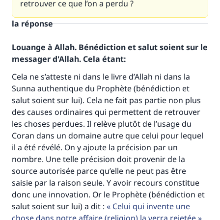
retrouver ce que l’on a perdu ?
la réponse
Louange à Allah. Bénédiction et salut soient sur le
messager d'Allah. Cela étant:
Cela ne s’atteste ni dans le livre d’Allah ni dans la
Sunna authentique du Prophète (bénédiction et
salut soient sur lui). Cela ne fait pas partie non plus
des causes ordinaires qui permettent de retrouver
les choses perdues. Il relève plutôt de l’usage du
Coran dans un domaine autre que celui pour lequel
il a été révélé. On y ajoute la précision par un
Faites une différence dans la vie de
nombre. Une telle précision doit provenir de la
millions de personnes grâce à votre
source autorisée parce qu’elle ne peut pas être
saisie par la raison seule. Y avoir recours constitue
contribution
donc une innovation. Or le Prophète (bénédiction et
salut soient sur lui) a dit :
Celui qui invente une
Aidez nous à apporter des réponses.
chose dans notre affaire (religion) la verra rejetée