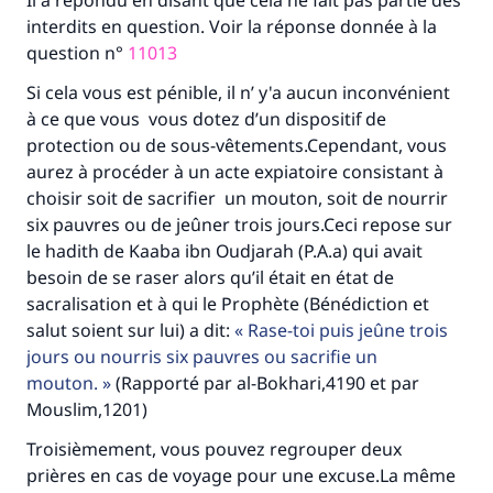
Il a répondu en disant que cela ne fait pas partie des
Faites une différence dans la vie de
interdits en question. Voir la réponse donnée à la
question n°
11013
millions de personnes grâce à votre
Si cela vous est pénible, il n’ y'a aucun inconvénient
contribution
à ce que vous vous dotez d’un dispositif de
protection ou de sous-vêtements.Cependant, vous
Aidez nous à apporter des réponses.
aurez à procéder à un acte expiatoire consistant à
Le Messager d'Allah (Paix sur lui) a dit:
choisir soit de sacrifier un mouton, soit de nourrir
"Celui qui indique une bonne action obtient la
six pauvres ou de jeûner trois jours.Ceci repose sur
même récompense que celui qui le fait."
le hadith de Kaaba ibn Oudjarah (P.A.a) qui avait
besoin de se raser alors qu’il était en état de
(MOUSLIM 1893)
sacralisation et à qui le Prophète (Bénédiction et
salut soient sur lui) a dit:
Rase-toi puis jeûne trois
jours ou nourris six pauvres ou sacrifie un
Soutenez IslamQA
mouton.
(Rapporté par al-Bokhari,4190 et par
Mouslim,1201)
Troisièmement, vous pouvez regrouper deux
prières en cas de voyage pour une excuse.La même