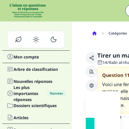
Catégories
Tirer un m
Mon compte
14/Rabi al-th
Arbre de classification
Question
1
Nouvelles réponses
Voici une fe
Les plus
maison, elle 
importantes
Nouveau
dans la maiso
réponses
éminence.
Dossiers scientifiques
la réponse
Articles
Fai