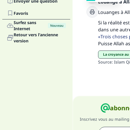
Envoyer une question
Louange à Alla
Louanges à Al
Favoris
Si la réalité e
Surfez sans
Nouveau
Internet
dans une autre 
Retour vers l'ancienne
Trois choses 
"Ce
version
Puisse Allah as
La croyance au
Source
:
Islam 
abonne
Inscrivez vous au mailing 