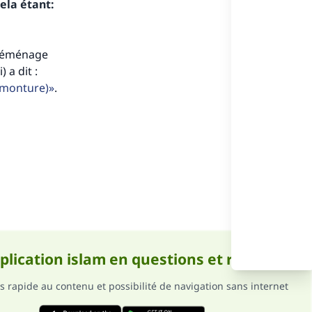
ela étant:
t déménage
 a dit :
e monture)
.
ense
pplication islam en questions et réponses
s rapide au contenu et possibilité de navigation sans internet