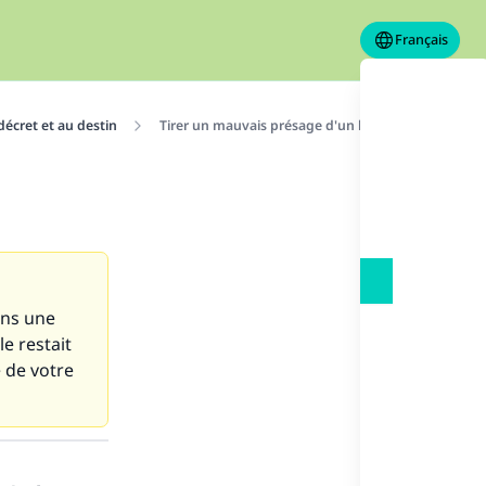
Français
décret et au destin
Tirer un mauvais présage d'un habitat
dans une
le restait
e de votre
s de