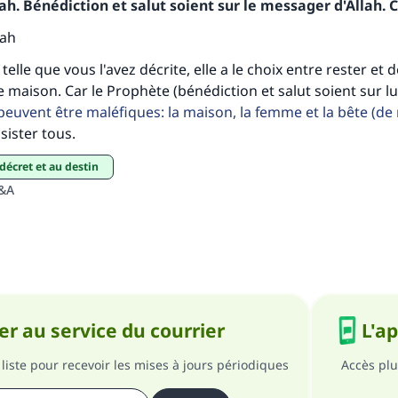
h. Bénédiction et salut soient sur le messager d'Allah. C
personnes grâce à votre contribution
lah
Aidez nous à apporter des réponses.
st telle que vous l'avez décrite, elle a le choix entre rester e
maison. Car le Prophète (bénédiction et salut soient sur lui)
Le Messager d'Allah (Paix sur lui) a dit:
peuvent être maléfiques: la maison, la femme et la bête (d
lui qui indique une bonne action obtient la même récomp
sister tous.
que celui qui le fait."
 décret et au destin
(MOUSLIM 1893)
Q&A
Soutenez IslamQA
r au service du courrier
L'a
liste pour recevoir les mises à jours périodiques
Accès plu