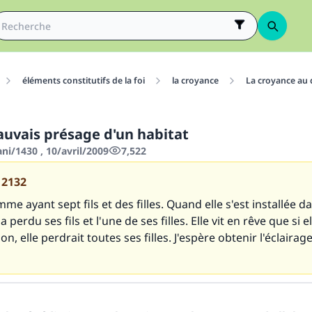
éléments constitutifs de la foi
la croyance
La croyance au 
auvais présage d'un habitat
ani/1430 , 10/avril/2009
7,522
12132
mme ayant sept fils et des filles. Quand elle s'est installée 
a perdu ses fils et l'une de ses filles. Elle vit en rêve que si el
n, elle perdrait toutes ses filles. J'espère obtenir l'éclairag
tes une différence dans la vie de million