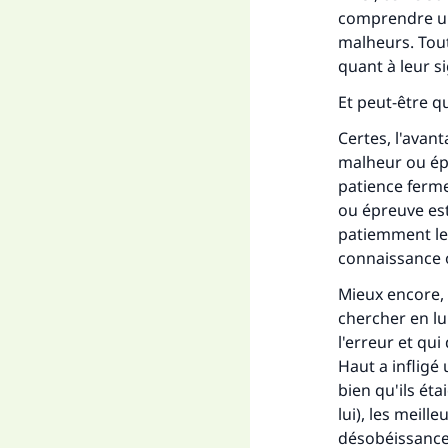
comprendre un 
malheurs. Tout
quant à leur s
Et peut-être qu
Certes, l'avan
malheur ou épr
patience ferme
ou épreuve est
patiemment les
connaissance 
Mieux encore, 
chercher en l
l'erreur et qui 
Haut a infligé
bien qu'ils ét
lui), les meil
désobéissance 