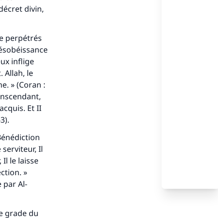
décret divin,
ce perpétrés
désobéissance
ux inflige
 Allah, le
e. » (Coran :
ranscendant,
cquis. Et II
3).
(Bénédiction
serviteur, Il
Il le laisse
ction. »
 par Al-
le grade du