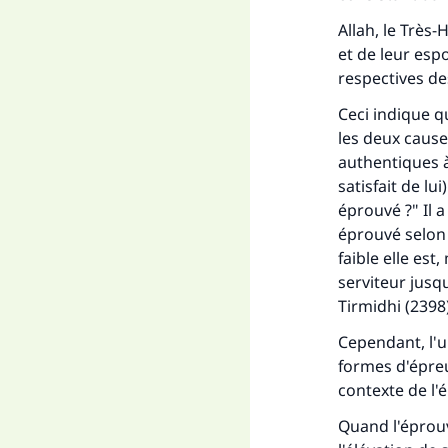
Allah, le Très
et de leur esp
respectives de
Ceci indique q
les deux caus
authentiques à
satisfait de lui
éprouvé ?" Il a
éprouvé selon l
faible elle est
serviteur jusq
Fai
Tirmidhi (2398
Cependant, l'u
formes d'épreu
contexte de l'
Quand l'éprouv