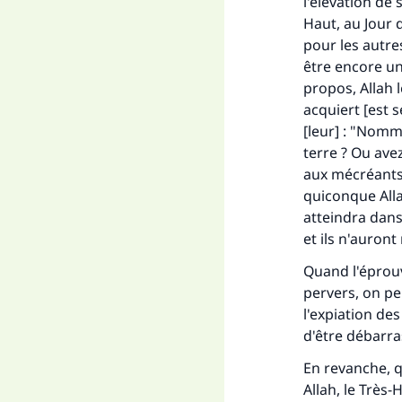
l'élévation de
"Ce
Haut, au Jour d
pour les autre
être encore un
propos, Allah 
acquiert [est 
[leur] : "Nomm
terre ? Ou ave
aux mécréants 
quiconque Alla
atteindra dans
et ils n'auront
Quand l'éprou
pervers, on pe
l'expiation de
d'être débarra
En revanche, q
Allah, le Très-