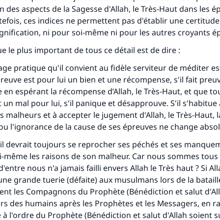
des aspects de la Sagesse d'Allah, le Très-Haut dans les ép
efois, ces indices ne permettent pas d'établir une certitud
ignification, ni pour soi-même ni pour les autres croyants é
e le plus important de tous ce détail est de dire :
tage pratique qu'il convient au fidèle serviteur de méditer e
euve est pour lui un bien et une récompense, s'il fait preu
 en espérant la récompense d’Allah, le Très-Haut, et que t
 un mal pour lui, s'il panique et désapprouve. S'il s'habitue
 malheurs et à accepter le jugement d'Allah, le Très-Haut, l
ou l'ignorance de la cause de ses épreuves ne change abso
il devrait toujours se reprocher ses péchés et ses manquem
ui-même les raisons de son malheur. Car nous sommes tous 
d'entre nous n'a jamais failli envers Allah le Très haut ? Si All
 une grande tuerie (défaite) aux musulmans lors de la batail
aient les Compagnons du Prophète (Bénédiction et salut d'Al
leurs des humains après les Prophètes et les Messagers, en r
à l'ordre du Prophète (Bénédiction et salut d'Allah soient sur