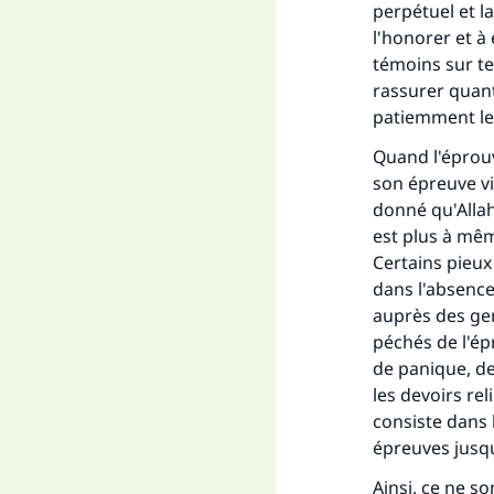
perpétuel et la
l'honorer et à 
témoins sur ter
rassurer quant
patiemment les
Quand l'éprouv
son épreuve vis
donné qu'Allah,
est plus à mêm
Certains pieux 
dans l'absence
auprès des gen
péchés de l'ép
de panique, de
les devoirs rel
consiste dans 
épreuves jusqu
Ainsi, ce ne s