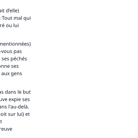
t d’elle)
 « Tout mal qui
ré ou lui
usmentionnées)
-vous pas
e ses péchés
donne ses
e aux gens
as dans le but
euve expie ses
ns l'au-delà.
t sur lui) et
t
preuve