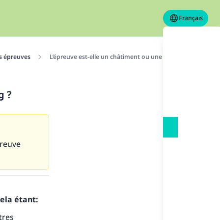
Français
es épreuves
L’épreuve est-elle un châtiment ou une élévation de rang ?
g ?
preuve
ela étant:
tres