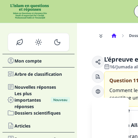
Dossi
L’épreuve 
Mon compte
16/Jumada al-
Arbre de classification
Question
1
Nouvelles réponses
Comment le 
Les plus
constitue u
importantes
Nouveau
réponses
la réponse
Dossiers scientifiques
Louange à Alla
Articles
Selon le Coran