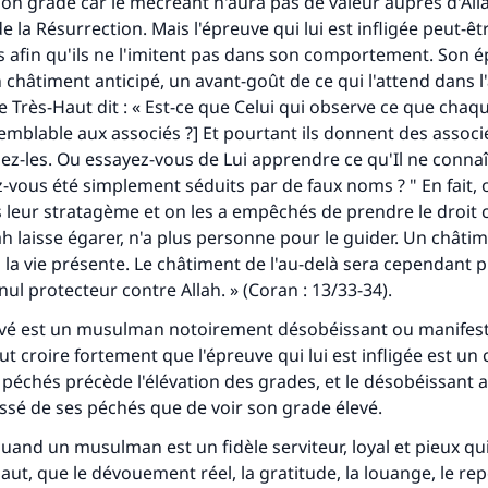
 son grade car le mécréant n'aura pas de valeur auprès d'Alla
lui qui indique une bonne action obtient la même récomp
que celui qui le fait."
e la Résurrection. Mais l'épreuve qui lui est infligée peut-ê
s afin qu'ils ne l'imitent pas dans son comportement. Son 
(MOUSLIM 1893)
 châtiment anticipé, un avant-goût de ce qui l'attend dans l'
le Très-Haut dit : « Est-ce que Celui qui observe ce que cha
semblable aux associés ?] Et pourtant ils donnent des associé
Soutenez IslamQA
ez-les. Ou essayez-vous de Lui apprendre ce qu'Il ne connaî
z-vous été simplement séduits par de faux noms ? " En fait, 
leur stratagème et on les a empêchés de prendre le droit 
h laisse égarer, n'a plus personne pour le guider. Un châtim
 la vie présente. Le châtiment de l'au-delà sera cependant 
 nul protecteur contre Allah. » (Coran : 13/33-34).
vé est un musulman notoirement désobéissant ou manife
ut croire fortement que l'épreuve qui lui est infligée est un
s péchés précède l'élévation des grades, et le désobéissant 
ssé de ses péchés que de voir son grade élevé.
uand un musulman est un fidèle serviteur, loyal et pieux qu
Haut, que le dévouement réel, la gratitude, la louange, le rep