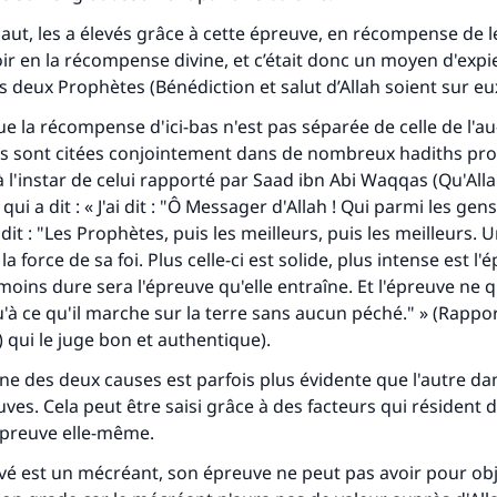
-Haut, les a élevés grâce à cette épreuve, en récompense de 
oir en la récompense divine, et c’était donc un moyen d'expie
s deux Prophètes (Bénédiction et salut d’Allah soient sur eu
ue la récompense d'ici-bas n'est pas séparée de celle de l'au
es sont citées conjointement dans de nombreux hadiths pr
 l'instar de celui rapporté par Saad ibn Abi Waqqas (Qu'Alla
) qui a dit : « J'ai dit : "Ô Messager d'Allah ! Qui parmi les gens
 dit : "Les Prophètes, puis les meilleurs, puis les meilleurs
a force de sa foi. Plus celle-ci est solide, plus intense est l'
, moins dure sera l'épreuve qu'elle entraîne. Et l'épreuve ne q
u'à ce qu'il marche sur la terre sans aucun péché." » (Rappor
tes une différence dans la vie de million
) qui le juge bon et authentique).
personnes grâce à votre contribution
ne des deux causes est parfois plus évidente que l'autre da
ves. Cela peut être saisi grâce à des facteurs qui résident d
Aidez nous à apporter des réponses.
épreuve elle-même.
é est un mécréant, son épreuve ne peut pas avoir pour obj
Le Messager d'Allah (Paix sur lui) a dit: