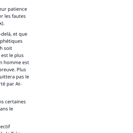
leur patience
r les fautes
x).
-delà, et que
ophétiques
h soit
 est le plus
. Un homme est
épreuve. Plus
uittera pas le
té par At-
s de
ns certaines
ans le
ectif