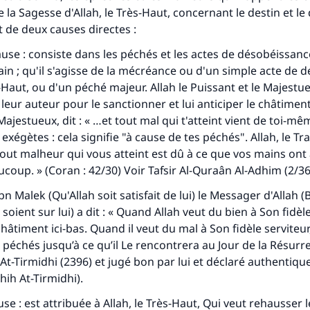
la Sagesse d'Allah, le Très-Haut, concernant le destin et le 
t de deux causes directes :
use : consiste dans les péchés et les actes de désobéissan
ain ; qu'il s'agisse de la mécréance ou d'un simple acte de 
s-Haut, ou d'un péché majeur. Allah le Puissant et le Majestue
eur auteur pour le sanctionner et lui anticiper le châtiment.
Majestueux, dit : « …et tout mal qui t'atteint vient de toi-mêm
 exégètes : cela signifie "à cause de tes péchés". Allah, le T
Tout malheur qui vous atteint est dû à ce que vos mains ont a
oup. » (Coran : 42/30) Voir Tafsir Al-Quraân Al-Adhim (2/36
n Malek (Qu'Allah soit satisfait de lui) le Messager d'Allah 
 soient sur lui) a dit : « Quand Allah veut du bien à Son fidèle 
 châtiment ici-bas. Quand il veut du mal à Son fidèle serviteur, 
péchés jusqu’à ce qu’il Le rencontrera au Jour de la Résurre
At-Tirmidhi (2396) et jugé bon par lui et déclaré authentique
hih At-Tirmidhi).
se : est attribuée à Allah, le Très-Haut, Qui veut rehausser 