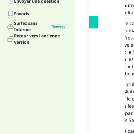
Envoyer une question
humains, outre 
sont le résulta
Favoris
La première ca
Surfez sans
Nouveau
Internet
par l'être hum
Retour vers l'ancienne
d’Allah, le Trè
version
une épreuve à l
Puissant et le 
4/79) Selon les
dit encore : « 
pardonne beauc
D'après Anas ib
et salut d'Allah
lui anticipe le
commettre les 
(Rapporté par 
Albani dans Sa
La seconde cau