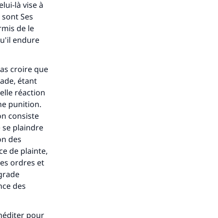
lui-là vise à
, sont Ses
rmis de le
u'il endure
as croire que
rade, étant
telle réaction
ne punition.
on consiste
e se plaindre
on des
e de plainte,
es ordres et
 grade
ance des
 méditer pour