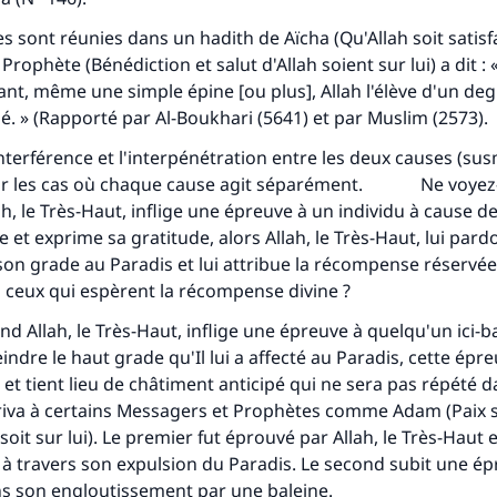
 sont réunies dans un hadith de Aïcha (Qu'Allah soit satisfai
 Prophète (Bénédiction et salut d'Allah soient sur lui) a dit :
ant, même une simple épine [ou plus], Allah l'élève d'un deg
é. » (Rapporté par Al-Boukhari (5641) et par Muslim (2573).
l'interférence et l'interpénétration entre les deux causes (s
sur les cas où chaque cause agit séparément. Ne voyez
ah, le Très-Haut, inflige une épreuve à un individu à cause d
te et exprime sa gratitude, alors Allah, le Très-Haut, lui par
son grade au Paradis et lui attribue la récompense réservé
 ceux qui espèrent la récompense divine ?
 Allah, le Très-Haut, inflige une épreuve à quelqu'un ici-b
teindre le haut grade qu'Il lui a affecté au Paradis, cette épr
et tient lieu de châtiment anticipé qui ne sera pas répété da
rriva à certains Messagers et Prophètes comme Adam (Paix soi
oit sur lui). Le premier fut éprouvé par Allah, le Très-Haut e
à travers son expulsion du Paradis. Le second subit une é
ns son engloutissement par une baleine.