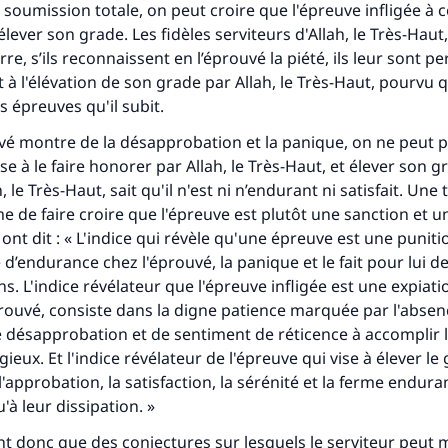
 soumission totale, on peut croire que l'épreuve infligée à ce
élever son grade. Les fidèles serviteurs d'Allah, le Très-Haut
re, s’ils reconnaissent en l’éprouvé la piété, ils leur sont pe
 à l'élévation de son grade par Allah, le Très-Haut, pourvu q
 épreuves qu'il subit.
é montre de la désapprobation et la panique, on ne peut p
e à le faire honorer par Allah, le Très-Haut, et élever son g
 le Très-Haut, sait qu'il n'est ni n’endurant ni satisfait. Une 
e de faire croire que l'épreuve est plutôt une sanction et u
ont dit : « L'indice qui révèle qu'une épreuve est une puniti
 d’endurance chez l'éprouvé, la panique et le fait pour lui d
s. L'indice révélateur que l'épreuve infligée est une expiati
rouvé, consiste dans la digne patience marquée par l'absenc
 désapprobation et de sentiment de réticence à accomplir l
igieux. Et l'indice révélateur de l'épreuve qui vise à élever le
l'approbation, la satisfaction, la sérénité et la ferme endur
'à leur dissipation. »
ont donc que des conjectures sur lesquels le serviteur peut