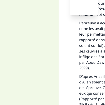
croyant enduran
d’Allah, le Tr
endurants et s
L'épreuve a ac
et ne les avait
leur permettan
rapporté dans 
soient sur lui)
ses œuvres à a
inflige des ép
par Abou Dawo
2599).
D'après Anas ib
d'Allah soient 
de l'épreuve. 
eux qui consen
(Rapporté par 
Silsila As-Sahi