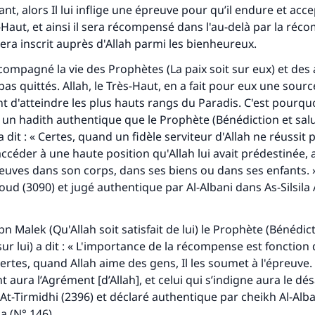
t, alors Il lui inflige une épreuve pour qu’il endure et acce
ès-Haut, et ainsi il sera récompensé dans l'au-delà par la ré
era inscrit auprès d'Allah parmi les bienheureux.
compagné la vie des Prophètes (La paix soit sur eux) et des a
 pas quittés. Allah, le Très-Haut, en a fait pour eux une sou
t d'atteindre les plus hauts rangs du Paradis. C'est pourquoi
un hadith authentique que le Prophète (Bénédiction et salu
 a dit : « Certes, quand un fidèle serviteur d'Allah ne réussit
ccéder à une haute position qu'Allah lui avait prédestinée, al
reuves dans son corps, dans ses biens ou dans ses enfants. 
ud (3090) et jugé authentique par Al-Albani dans
As-Silsila
n Malek (Qu'Allah soit satisfait de lui) le Prophète (Bénédict
sur lui) a dit : « L'importance de la récompense est fonction 
Certes, quand Allah aime des gens, Il les soumet à l'épreuve. 
t aura l’Agrément [d’Allah], et celui qui s’indigne aura le d
At-Tirmidhi (2396) et déclaré authentique par cheikh Al-Alb
ha
(N° 146).