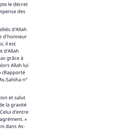
pte le décret
compense des
lliés d'Allah
rce d'honneur
, il est
t d'Allah
 pas grâce à
ors Allah lui
» (Rapporté
 As-Sahiha
n°
ion et salut
de la gravité
Celui d'entre
ésagrément. »
ani dans
As-