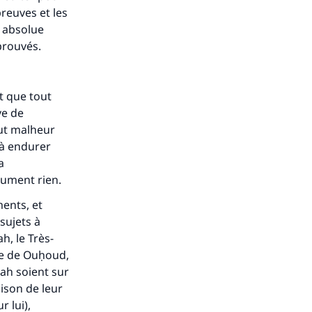
reuves et les
e absolue
prouvés.
st que tout
ve de
out malheur
 à endurer
a
lument rien.
ents, et
sujets à
ah, le Très-
le de
Ouḥoud
,
lah soient sur
aison de leur
 lui),