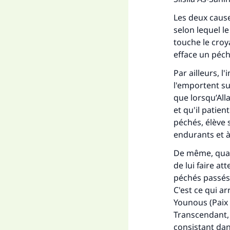
Les deux causes
selon lequel le
touche le croy
efface un péch
Par ailleurs, 
l'emportent 
que lorsqu’All
et qu'il patien
péchés, élève 
endurants et à
De même, quand
de lui faire at
péchés passés 
C'est ce qui a
Younous (Paix s
Transcendant, 
consistant da