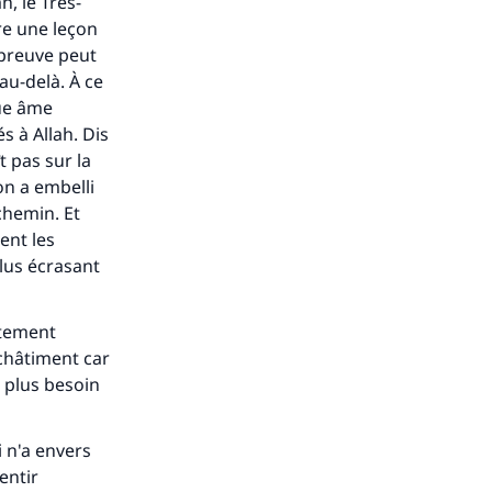
h, le Très-
ense
tre une leçon
épreuve peut
au-delà. À ce
que âme
s à Allah. Dis
t pas sur la
on a embelli
chemin. Et
ent les
plus écrasant
stement
 châtiment car
a plus besoin
i n'a envers
entir