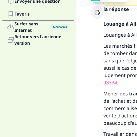
Envoyer une question
la réponse
Favoris
Louange à Alla
Surfez sans
Nouveau
Internet
Louanges à Al
Retour vers l'ancienne
version
Les marchés fi
de tomber dans 
sans que l'obj
aussi le cas d
jugement pron
93334
.
Mener des tran
de l'achat et 
commercialisen
vente d'action
beaucoup d'au
Travailler dan