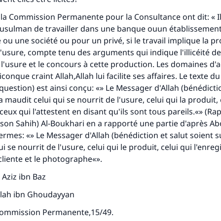
lui qui indique une bonne action obtient la même récomp
la Commission Permanente pour la Consultance ont dit: « Il
que celui qui le fait."
usulman de travailler dans une banque ouun établissement
(MOUSLIM 1893)
 ou une société ou pour un privé, si le travail implique la p
l'usure, compte tenu des arguments qui indique l'illicéité de
l'usure et le concours à cette production. Les domaines d'ac
Soutenez IslamQA
nque craint Allah,Allah lui facilite ses affaires. Le texte d
e question) est ainsi conçu: «» Le Messager d'Allah (bénédicti
 a maudit celui qui se nourrit de l'usure, celui qui la produit, 
 ceux qui l'attestent en disant qu'ils sont tous pareils.«» (R
son Sahih) Al-Boukhari en a rapporté une partie d'après A
termes: «» Le Messager d'Allah (bénédiction et salut soient su
i se nourrit de l'usure, celui qui le produit, celui qui l'enregi
cliente et le photographe«».
Aziz ibn Baz
lah ibn Ghoudayyan
Commission Permanente,15/49.