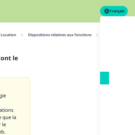
Français
Location
Dispositions relatives aux fonctions
Travailler pour un
dont le
gie
ations
e que la
 le
eb.