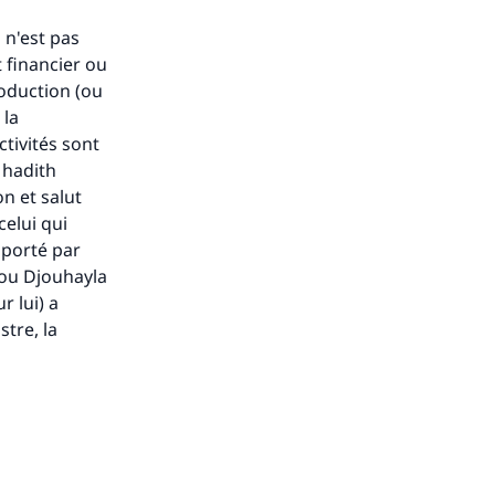
ense
 n'est pas
 financier ou
roduction (ou
 la
tivités sont
u hadith
on et salut
celui qui
apporté par
bou Djouhayla
r lui) a
stre, la