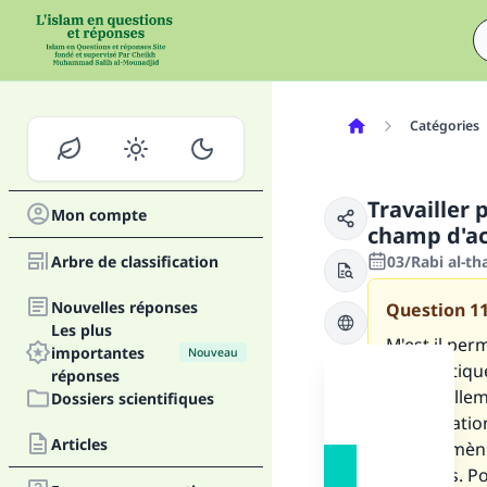
Catégories
Travailler 
Mon compte
champ d'ac
Arbre de classification
03/Rabi al-th
Nouvelles réponses
Question
1
Les plus
M'est il per
importantes
Nouveau
informatique
réponses
essentiellem
Dossiers scientifiques
d'intégratio
Articles
société mène
business. Po