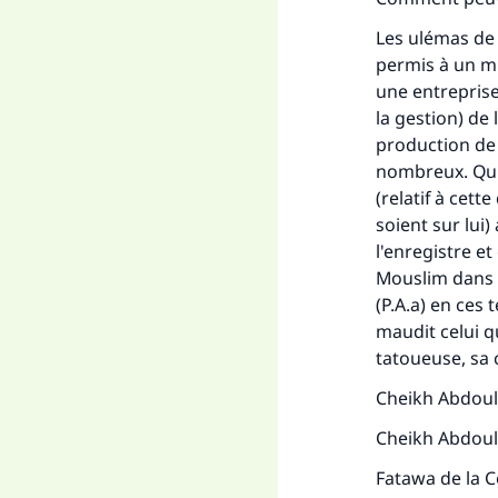
"Ce
Les ulémas de 
permis à un m
une entreprise
la gestion) de 
production de 
nombreux. Quico
(relatif à cett
soient sur lui)
l'enregistre et
Mouslim dans 
(P.A.a) en ces 
maudit celui qu
tatoueuse, sa 
Cheikh Abdoul 
Cheikh Abdoul
Fatawa de la 