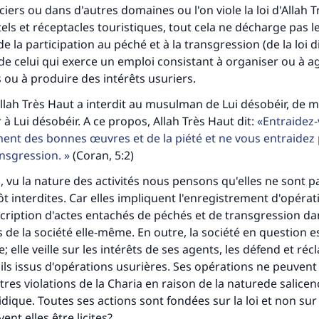
iers ou dans d'autres domaines ou l'on viole la loi d'Allah 
ls et réceptacles touristiques, tout cela ne décharge pas l
e la participation au péché et à la transgression (de la loi di
 de celui qui exerce un emploi consistant à organiser ou à 
 ou à produire des intérêts usuriers.
ah Très Haut a interdit au musulman de Lui désobéir, de mê
r à Lui désobéir. A ce propos, Allah Très Haut dit:
Entraidez
ent des bonnes œuvres et de la piété et ne vous entraidez 
ansgression.
(Coran, 5:2)
 vu la nature des activités nous pensons qu'elles ne sont pas
tôt interdites. Car elles impliquent l'enregistrement d'opérat
nscription d'actes entachés de péchés et de transgression da
tes une différence dans la vie de million
 de la société elle-même. En outre, la société en question e
e; elle veille sur les intérêts de ses agents, les défend et ré
personnes grâce à votre contribution
 ils issus d'opérations usurières. Ses opérations ne peuvent
res violations de la Charia en raison de la naturede salicen
Aidez nous à apporter des réponses.
idique. Toutes ses actions sont fondées sur la loi et non sur 
Le Messager d'Allah (Paix sur lui) a dit:
t elles être licites?