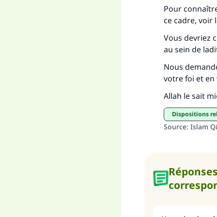
Pour connaître
ce cadre, voi
Vous devriez c
au sein de ladi
Nous demandon
votre foi et e
Allah le sait m
Dispositions r
Source
:
Islam 
Réponse
correspo