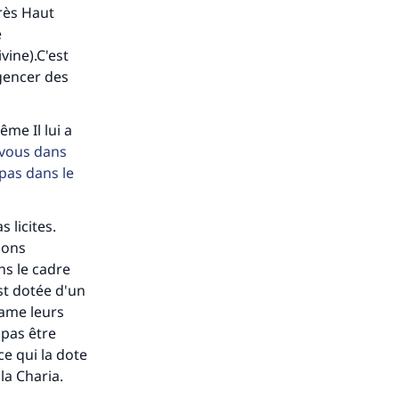
Très Haut
e
vine).C'est
agencer des
me Il lui a
-vous dans
pas dans le
 licites.
ions
ns le cadre
s de
st dotée d'un
clame leurs
 pas être
ce qui la dote
la Charia.