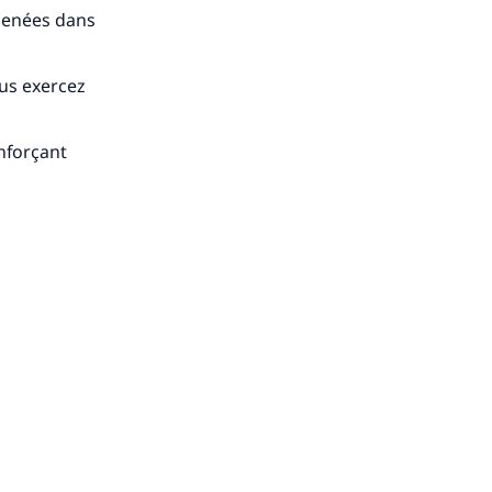
 menées dans
ous exercez
nforçant