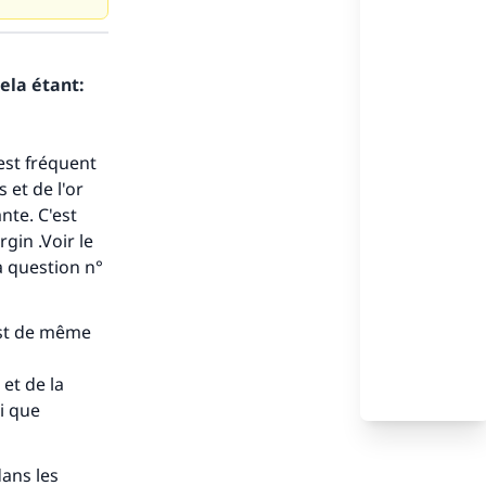
ela étant:
est fréquent
 et de l'or
nte. C'est
gin .Voir le
a question n°
 est de même
et de la
i que
dans les