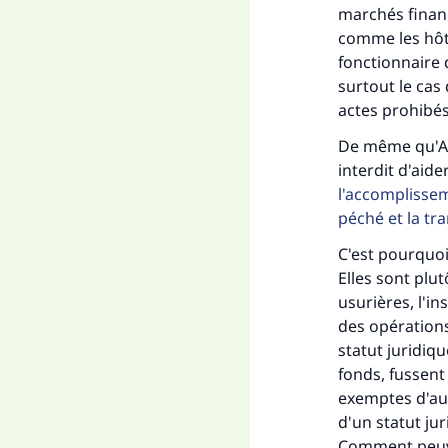
marchés financ
comme les hôte
fonctionnaire d
surtout le cas
actes prohibés
De même qu'All
interdit d'aide
l'accomplissem
péché et la tr
C'est pourquoi,
Elles sont plu
usurières, l'i
Fai
des opérations
statut juridiqu
fonds, fussent
exemptes d'aut
d'un statut jur
Comment peuven