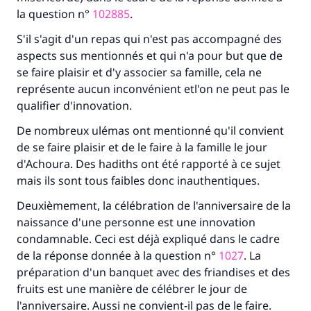
la question n°
102885
.
S'il s'agit d'un repas qui n'est pas accompagné des
aspects sus mentionnés et qui n'a pour but que de
se faire plaisir et d'y associer sa famille, cela ne
représente aucun inconvénient etl'on ne peut pas le
Faites une différence dans la vie de
qualifier d'innovation.
millions de personnes grâce à votre
De nombreux ulémas ont mentionné qu'il convient
de se faire plaisir et de le faire à la famille le jour
contribution
d'Achoura. Des hadiths ont été rapporté à ce sujet
mais ils sont tous faibles donc inauthentiques.
Aidez nous à apporter des réponses.
Deuxièmement, la célébration de l'anniversaire de la
Le Messager d'Allah (Paix sur lui) a dit:
naissance d'une personne est une innovation
"Celui qui indique une bonne action obtient la
condamnable. Ceci est déjà expliqué dans le cadre
même récompense que celui qui le fait."
de la réponse donnée à la question n°
1027
. La
(MOUSLIM 1893)
préparation d'un banquet avec des friandises et des
fruits est une manière de célébrer le jour de
l'anniversaire. Aussi ne convient-il pas de le faire.