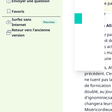
Envoyer une question
oublier le p
Favoris
la réponse
Surfez sans
Nouveau
Internet
Louange à Alla
Retour vers l'ancienne
Ton proche par
version
péché.Il doit
ses bonnes acti
des péchés maj
assortie d’une 
Néanmoins, All
précèdent. C’es
ne tuent pas l
de fornication
doublé, au Jou
d'ignominie;sa
changera leurs
Miséricordieux