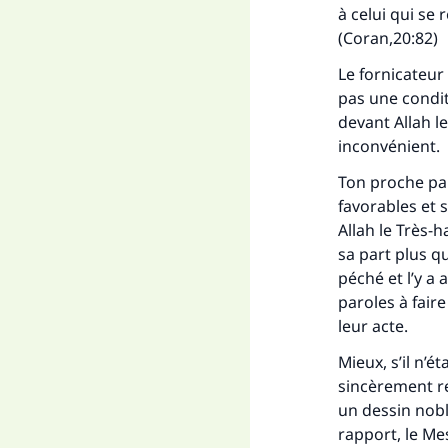
à celui qui se 
(Coran,20:82)
Le fornicateur 
pas une conditi
devant Allah l
inconvénient
.
Fai
Ton proche pare
favorables et s
Allah le Très-h
sa part plus qu
péché et l’y a
"Ce
paroles à faire
leur acte
.
Mieux, s’il n’ét
sincèrement re
un dessin noble
rapport, le Mes