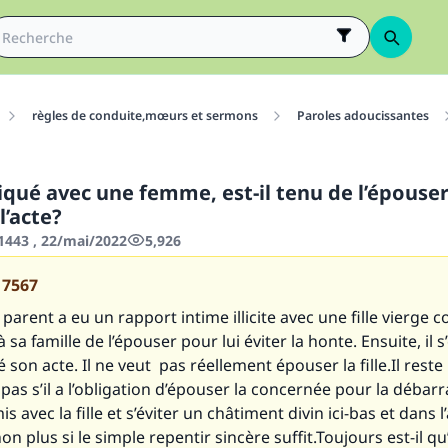
règles de conduite,mœurs et sermons
Paroles adoucissantes
iqué avec une femme, est-il tenu de l’épouse
l’acte?
443 , 22/mai/2022
5,926
17567
arent a eu un rapport intime illicite avec une fille vierge 
 sa famille de l’épouser pour lui éviter la honte. Ensuite, il s
é son acte. Il ne veut pas réellement épouser la fille.Il rest
it pas s’il a l’obligation d’épouser la concernée pour la débar
avec la fille et s’éviter un châtiment divin ici-bas et dans l’
on plus si le simple repentir sincère suffit.Toujours est-il qu’