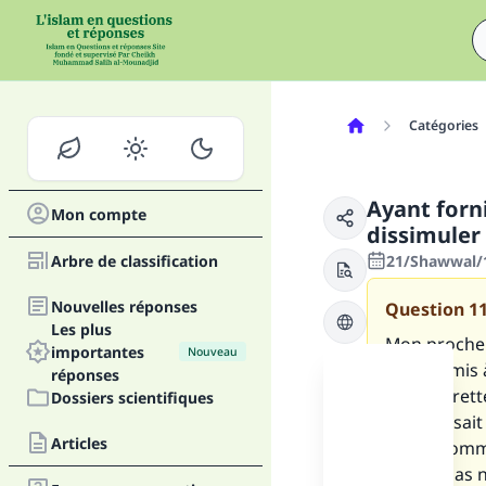
Catégories
Ayant forn
Mon compte
dissimuler 
Arbre de classification
21/Shawwal/1
Nouvelles réponses
Question
1
Les plus
Mon proche p
importantes
Nouveau
et a promis à
réponses
et a regrett
Dossiers scientifiques
car il ne sa
Articles
péché commis 
ne sait pas n