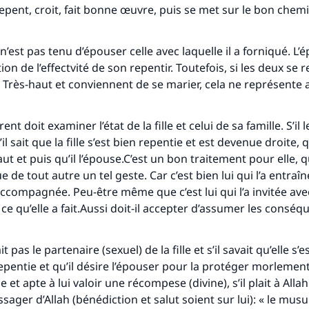
repent, croit, fait bonne œuvre, puis se met sur le bon chemi
n’est pas tenu d’épouser celle avec laquelle il a forniqué. L’
on de l’effectvité de son repentir. Toutefois, si les deux se 
e Très-haut et conviennent de se marier, cela ne représente
tes une différence dans la vie de million
nt doit examiner l’état de la fille et celui de sa famille. S’il 
personnes grâce à votre contribution
’il sait que la fille s’est bien repentie et est devenue droite, 
aut et puis qu’il l’épouse.C’est un bon traitement pour elle, 
Aidez nous à apporter des réponses.
e de tout autre un tel geste. Car c’est bien lui qui l’a entraî
 accompagnée. Peu-être même que c’est lui qui l’a invitée ave
Le Messager d'Allah (Paix sur lui) a dit:
lui qui indique une bonne action obtient la même récomp
 ce qu’elle a fait.Aussi doit-il accepter d’assumer les consé
que celui qui le fait."
(MOUSLIM 1893)
ait pas le partenaire (sexuel) de la fille et s’il savait qu’elle s’e
pentie et qu’il désire l’épouser pour la protéger morlement 
 et apte à lui valoir une récompese (divine), s’il plait à Alla
Soutenez IslamQA
sager d’Allah (bénédiction et salut soient sur lui): « le mus