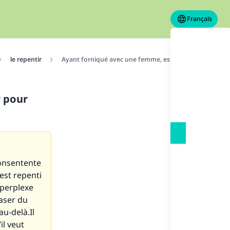
Français
le repentir
Ayant forniqué avec une femme, est-il tenu de l’épouser
r pour
consentente
’est repenti
e perplexe
raser du
au-delà.Il
il veut