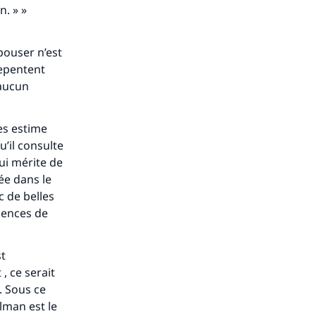
n. » »
épouser n’est
repentent
 aucun
s de
les estime
qu’il consulte
qui mérite de
née dans le
c de belles
ense
quences de
st
, ce serait
h. Sous ce
ulman est le