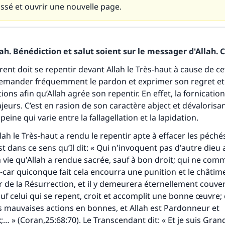
assé et ouvrir une nouvelle page.
h. Bénédiction et salut soient sur le messager d'Allah. C
ent doit se repentir devant Allah le Très-haut à cause de 
 demander fréquemment le pardon et exprimer son regret e
ons afin qu’Allah agrée son repentir. En effet, la fornication 
eurs. C’est en rasion de son caractère abject et dévalorisant
peine qui varie entre la fallagellation et la lapidation
.
ah le Très-haut a rendu le repentir apte à effacer les péchés
t dans ce sens qu’Il dit: « Qui n'invoquent pas d'autre dieu 
a vie qu'Allah a rendue sacrée, sauf à bon droit; qui ne com
 -car quiconque fait cela encourra une punition et le châtime
r de la Résurrection, et il y demeurera éternellement couve
uf celui qui se repent, croit et accomplit une bonne œuvre; 
 mauvaises actions en bonnes, et Allah est Pardonneur et
;… » (Coran,25:68:70). Le Transcendant dit: « Et je suis Gr