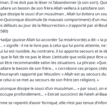
man. Il ne doit pas le léser ni l’abandonner (à son sort). Q
afaire un besoin de son frère.Allah veillera à satisfaire son
ue dissipe le souci d’un musulman , Allah lui évitera un sou
ion.Quiconque dissimule (le mauvais comportment) d’un mu
s défauts au jour de la Résurrection.» (rapporté par al-Bou
2580)
adjar (puisse Allah lui accorder Sa miséricorde) a dit: « la 
 signife : il ne le livre pas à celui qui lui porte atteinte, ne 
qui lui est nuisible. Au contraire, il lui apporte secours et le 
f que le fait de ne pas le léser. L’attitude que voilà peut être 
ut être recommandée selon les situations. La phrase: «Qu
safaire le besoin de son frère… » corrobore ces propos cité
hourayrah rapporté par Mouslim: « Allah est au secours du 
 celui-si se met au secours de son frère (en religion)
. »
uiconque dissipe le souci d’un musulman… » par souci, on e
occupe profondément… » Extrait succicinct de Fateh al-Baa
e se repentit d’avoir forniqué, elle n’est pas tenue d’infor