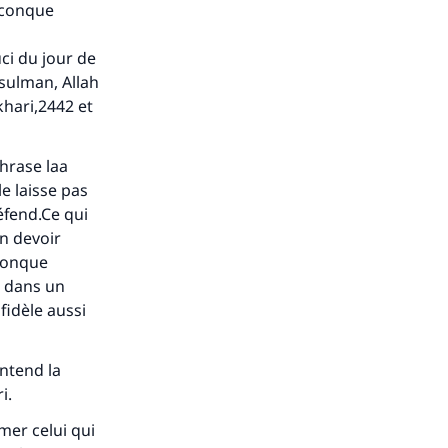
uiconque
ci du jour de
sulman, Allah
khari,2442 et
phrase laa
le laisse pas
défend.Ce qui
un devoir
iconque
s dans un
fidèle aussi
ntend la
ri
.
mer celui qui