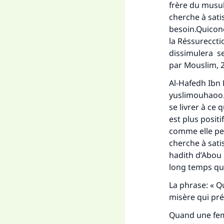
frère du musul
cherche à satis
besoin.Quiconq
la Réssurecct
dissimulera se
par Mouslim, 
Al-Hafedh Ibn H
yuslimouhaoo… »
se livrer à ce 
est plus positi
comme elle pe
cherche à sati
hadith d’Abou 
long temps que
La phrase: « Q
misère qui pré
Quand une femm