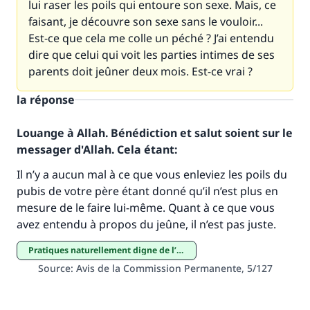
lui raser les poils qui entoure son sexe. Mais, ce
faisant, je découvre son sexe sans le vouloir...
Est-ce que cela me colle un péché ? J’ai entendu
dire que celui qui voit les parties intimes de ses
parents doit jeûner deux mois. Est-ce vrai ?
la réponse
Louange à Allah. Bénédiction et salut soient sur le
Faites une différence dans la vie de
messager d'Allah. Cela étant:
millions de personnes grâce à votre
Il n’y a aucun mal à ce que vous enleviez les poils du
contribution
pubis de votre père étant donné qu’il n’est plus en
mesure de le faire lui-même. Quant à ce que vous
Aidez nous à apporter des réponses.
avez entendu à propos du jeûne, il n’est pas juste.
Le Messager d'Allah (Paix sur lui) a dit:
pratiques naturellement digne de l’homme
"Celui qui indique une bonne action obtient la
Source
:
Avis de la Commission Permanente, 5/127
même récompense que celui qui le fait."
(MOUSLIM 1893)