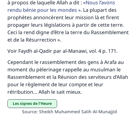
à propos de laquelle Allah a dit :
Nous l’avons
contribution
rendu bénie pour les mondes
. La plupart des
prophètes annoncèrent leur mission là et firent
Aidez nous à apporter des réponses.
propager leurs législations à partir de cette terre.
Ceci la rend digne d’être la terre du Rassemblement
Le Messager d'Allah (Paix sur lui) a dit:
et de la Résurrection ».
"Celui qui indique une bonne action obtient la
même récompense que celui qui le fait."
Voir Faydh al-Qadir par al-Manawi, vol. 4 p. 171.
(MOUSLIM 1893)
Cependant le rassemblement des gens à Arafa au
moment du pèlerinage rappelle au musulman le
Rassemblement et la Réunion des serviteurs d’Allah
Soutenez IslamQA
pour le règlement de leur compte et leur
rétribution… Allah le sait mieux.
Les signes de l’Heure
Source
:
Sheikh Muhammed Salih Al-Munajjid