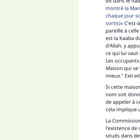
dit dans le had
montré la Mai
chaque jour so
sortis)
C'est-à
Fai
pareille à cell
est la Kaaba d
d'Allah, y appu
ce qui lui vaut
Les occupants d
Maison qui se t
"Ce
mieux." Extrait
Si cette maiso
nom soit donné
de appeler à 
cela implique 
La Commission
l'existence de
situés dans de