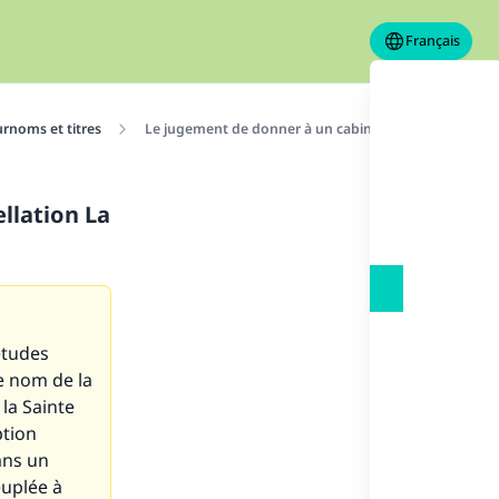
Français
rnoms et titres
Le jugement de donner à un cabinet d'achitecture l'a
llation La
 études
le nom de la
la Sainte
ption
ans un
euplée à