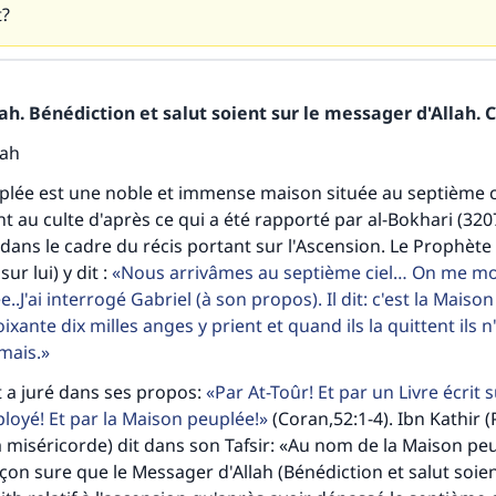
t?
h. Bénédiction et salut soient sur le messager d'Allah. C
lah
lée est une noble et immense maison située au septième ci
nt au culte d'après ce qui a été rapporté par al-Bokhari (320
dans le cadre du récis portant sur l'Ascension. Le Prophète
sur lui) y dit :
Nous arrivâmes au septième ciel… On me mo
.J'ai interrogé Gabriel (à son propos). Il dit: c'est la Maiso
xante dix milles anges y prient et quand ils la quittent ils n
mais.
t a juré dans ses propos:
Par At-Toûr! Et par un Livre écrit 
oyé! Et par la Maison peuplée!
(Coran,52:1-4). Ibn Kathir (
a miséricorde) dit dans son Tafsir: «Au nom de la Maison peup
çon sure que le Messager d'Allah (Bénédiction et salut soient