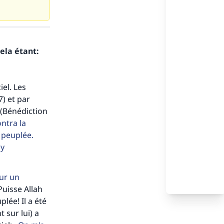
ela étant:
el. Les
7) et par
 (Bénédiction
ntra la
n peuplée.
'y
sur un
Puisse Allah
lée! Il a été
 sur lui) a