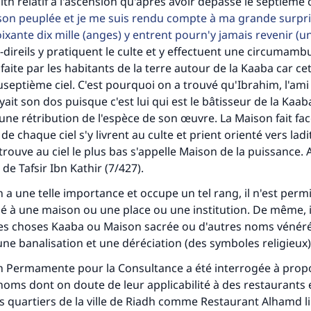
ith relatif à l'ascension qu'après avoir dépassé le septième c
son peuplée et je me suis rendu compte à ma grande surpr
ixante dix mille (anges) y entrent pourn'y jamais revenir (un
-direils y pratiquent le culte et y effectuent une circumamb
tes une différence dans la vie de million
e faite par les habitants de la terre autour de la Kaaba car c
personnes grâce à votre contribution
useptième ciel. C'est pourquoi on a trouvé qu'Ibrahim, l'ami
yait son dos puisque c'est lui qui est le bâtisseur de la Kaab
Aidez nous à apporter des réponses.
 une rétribution de l'espèce de son œuvre. La Maison fait fac
e chaque ciel s'y livrent au culte et prient orienté vers lad
Le Messager d'Allah (Paix sur lui) a dit:
rouve au ciel le plus bas s'appelle Maison de la puissance. Al
lui qui indique une bonne action obtient la même récomp
 de Tafsir Ibn Kathir (7/427).
que celui qui le fait."
n a une telle importance et occupe un tel rang, il n'est perm
(MOUSLIM 1893)
 à une maison ou une place ou une institution. De même, il
ces choses Kaaba ou Maison sacrée ou d'autres noms vénér
une banalisation et une déréciation (des symboles religieux)
Soutenez IslamQA
 Permamente pour la Consultance a été interrogée à prop
 noms dont on doute de leur applicabilité à des restaurants
s quartiers de la ville de Riadh comme Restaurant Alhamd lil