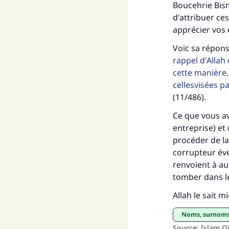
Boucehrie Bism
d'attribuer ce
apprécier vos 
Voic sa répon
rappel d'Allah 
cette manière.
cellesvisées par
(11/486).
Ce que vous av
entreprise) et 
procéder de la
corrupteur év
renvoient à au
tomber dans l
Allah le sait m
Noms, surnoms 
Source
:
Islam 