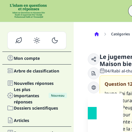
Catégories
Le jugemen
Mon compte
Maison bie
Arbre de classification
04/Rabi al-th
Nouvelles réponses
Question
1
Les plus
Jeune, j'ai 
importantes
Nouveau
architectura
réponses
Maison Peupl
Dossiers scientifiques
Kaaba pour 
Articles
galoppante 
verset de la