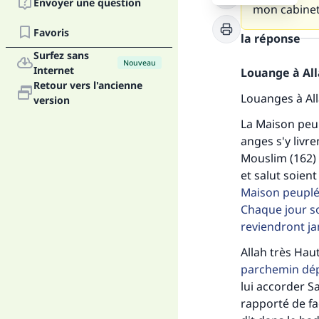
Envoyer une question
mon cabine
Favoris
la réponse
Surfez sans
Nouveau
Internet
Louange à Alla
Retour vers l'ancienne
Louanges à Al
version
La Maison peup
anges s'y livre
Mouslim (162) 
et salut soient 
Maison peuplée.
Chaque jour soi
reviendront ja
Allah très Hau
parchemin dépl
lui accorder S
rapporté de fa