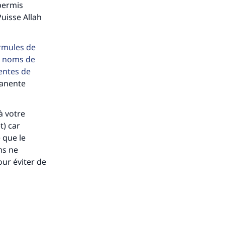
 permis
uisse Allah
ormules de
es noms de
rentes de
manente
à votre
t) car
 que le
ms ne
ur éviter de