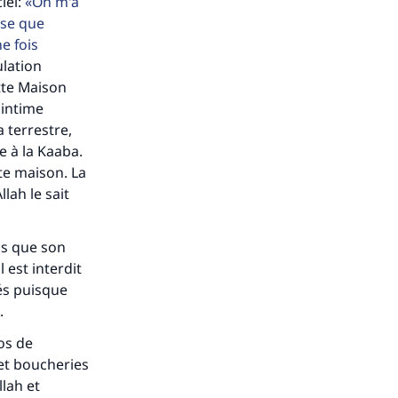
iel:
On m'a
ise que
e fois
ulation
s de
ette Maison
 intime
a terrestre,
e à la Kaaba.
ite maison. La
lah le sait
ense
is que son
 est interdit
és puisque
.
os de
 et boucheries
lah et