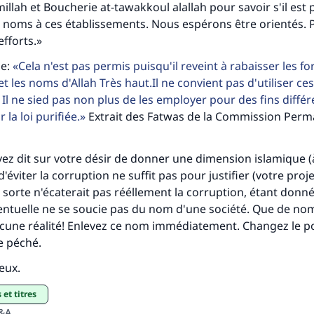
illah et Boucherie at-tawakkoul alallah pour savoir s'il est
s noms à ces établissements. Nous espérons être orientés. P
efforts.»
se:
Cela n'est pas permis puisqu'il reveint à rabaisser les f
et les noms d'Allah Très haut.Il ne convient pas d'utiliser c
 Il ne sied pas non plus de les employer pour des fins diffé
 la loi purifiée.
Extrait des Fatwas de la Commission Per
ez dit sur votre désir de donner une dimension islamique (
d'éviter la corruption ne suffit pas pour justifier (votre proje
 sorte n'écaterait pas rééllement la corruption, étant donné
entuelle ne se soucie pas du nom d'une société. Que de no
cune réalité! Enlevez ce nom immédiatement. Changez le po
e péché.
ieux.
et titres
Q&A