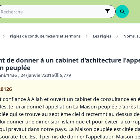
règles de conduite,mœurs et sermons
Les règles
Noms, su
t de donner à un cabinet d'achitecture l'appe
n peuplée
ani/1436 , 24/janvier/2015
5,779
20126
fait confiance à Allah et ouvert un cabinet de consultance en
les. Je lui ai donné l'appellation La Maison peuplée d'après 
ée qui se trouve au septième ciel directemnt au dessus de 
lui donner une dimension islamique et pour éviter la corru
qui pravaut dans notre pays. La Maison peuplée est citée d
 sourate Tor…Est il permis de donner l'appellation Maison p