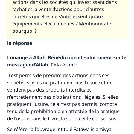
actions dans les sociétés qui investissent dans
l’achat et la vente d’actions pour d’autres
sociétés qui elles ne s’intéressent qu’aux
équipements électroniques ? Mentionnez le
pourquoi ?
la réponse
Louange à Allah. Bénédiction et salut soient sur le
messager d'Allah. Cela étant:
Il est permis de prendre des actions dans ces
Faites une différence dans la vie de
sociétés si elles ne pratiquent pas l’usure et ne
vendent pas des produits interdits et
millions de personnes grâce à votre
n’entretiennent pas d’opérations illégales. Si elles
contribution
pratiquent l’usure, cela n’est pas permis, compte
tenu de la prohibition bien attestée de la pratique
Aidez nous à apporter des réponses.
de l’usure dans le Livre, la sunna et le consensus.
Le Messager d'Allah (Paix sur lui) a dit:
Se référer à l’ouvrage intitulé Fatawa islamiyya,
"Celui qui indique une bonne action obtient la