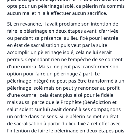
opte pour un pèlerinage isolé, ce pèlerin n'a commis
aucun mal et n' a à effectuer aucun sacrifice.
Si, en revanche, il avait proclamé son intention de
faire le pèlerinage en deux étapes avant d'arrivée,
Faites une différence dans la vie de
ou pendant sa présence, au lieu fixé pour l'entrée
en état de sacralisation puis veut par la suite
millions de personnes grâce à votre
accomplir un pèlerinage isolé, cela ne lui serait
contribution
permis. Cependant rien ne l'empêche de se content
d'une oumra. Mais il ne peut pas transformer son
Aidez nous à apporter des réponses.
option pour faire un pèlerinage à part. Le
pèlerinage intégré ne peut pas être transformé à un
Le Messager d'Allah (Paix sur lui) a dit:
pèlerinage isolé mais on peut y renoncer au profit
"Celui qui indique une bonne action obtient la
d'une oumra , cela étant plus aisé pour le fidèle
même récompense que celui qui le fait."
mais aussi parce que le Prophète (Bénédiction et
(MOUSLIM 1893)
salut soient sur lui) avait donné à ses compagnons
un ordre dans ce sens. Si le pèlerin se met en état
de sacralisation à partir du lieu fixé à cet effet avec
Soutenez IslamQA
l'intention de faire le pèlerinage en deux étapes puis