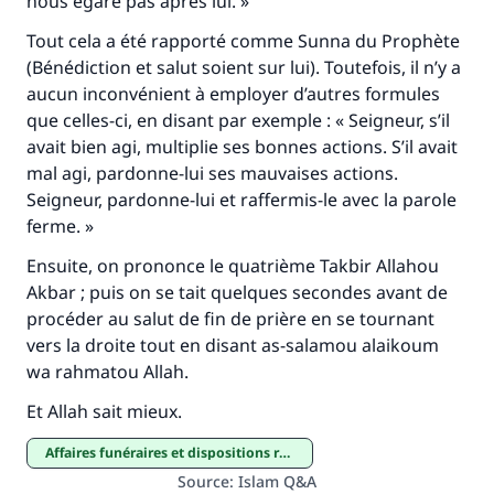
nous égare pas après lui. »
(MOUSLIM 1893)
Tout cela a été rapporté comme Sunna du Prophète
(Bénédiction et salut soient sur lui). Toutefois, il n’y a
aucun inconvénient à employer d’autres formules
Soutenez IslamQA
que celles-ci, en disant par exemple : « Seigneur, s’il
avait bien agi, multiplie ses bonnes actions. S’il avait
mal agi, pardonne-lui ses mauvaises actions.
Seigneur, pardonne-lui et raffermis-le avec la parole
ferme. »
Ensuite, on prononce le quatrième Takbir Allahou
Akbar ; puis on se tait quelques secondes avant de
procéder au salut de fin de prière en se tournant
vers la droite tout en disant as-salamou alaikoum
wa rahmatou Allah.
Et Allah sait mieux.
Affaires funéraires et dispositions relatives aux tombes
Source
:
Islam Q&A