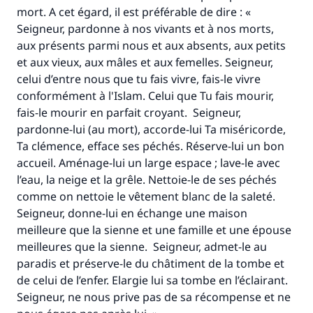
mort. A cet égard, il est préférable de dire : «
Seigneur, pardonne à nos vivants et à nos morts,
aux présents parmi nous et aux absents, aux petits
et aux vieux, aux mâles et aux femelles. Seigneur,
celui d’entre nous que tu fais vivre, fais-le vivre
conformément à l'Islam. Celui que Tu fais mourir,
fais-le mourir en parfait croyant. Seigneur,
pardonne-lui (au mort), accorde-lui Ta miséricorde,
Ta clémence, efface ses péchés. Réserve-lui un bon
accueil. Aménage-lui un large espace ; lave-le avec
Faites une différence dans la vie de
l’eau, la neige et la grêle. Nettoie-le de ses péchés
millions de personnes grâce à votre
comme on nettoie le vêtement blanc de la saleté.
Seigneur, donne-lui en échange une maison
contribution
meilleure que la sienne et une famille et une épouse
meilleures que la sienne. Seigneur, admet-le au
Aidez nous à apporter des réponses.
paradis et préserve-le du châtiment de la tombe et
Le Messager d'Allah (Paix sur lui) a dit:
de celui de l’enfer. Elargie lui sa tombe en l’éclairant.
"Celui qui indique une bonne action obtient la
Seigneur, ne nous prive pas de sa récompense et ne
même récompense que celui qui le fait."