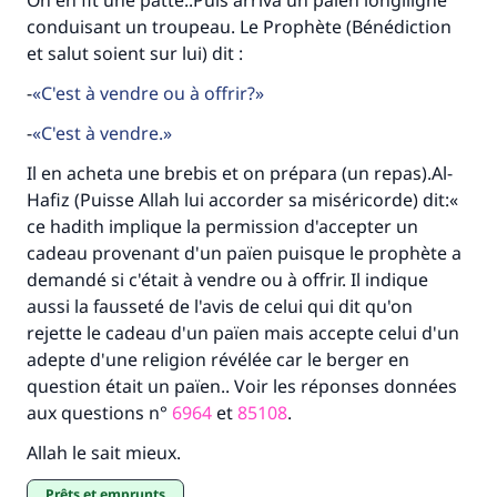
On en fit une patte..Puis arriva un païen longiligne
conduisant un troupeau. Le Prophète (Bénédiction
et salut soient sur lui) dit :
-
C'est à vendre ou à offrir?
-
C'est à vendre.
Il en acheta une brebis et on prépara (un repas).Al-
Hafiz (Puisse Allah lui accorder sa miséricorde) dit:«
ce hadith implique la permission d'accepter un
cadeau provenant d'un païen puisque le prophète a
demandé si c'était à vendre ou à offrir. Il indique
aussi la fausseté de l'avis de celui qui dit qu'on
rejette le cadeau d'un païen mais accepte celui d'un
adepte d'une religion révélée car le berger en
question était un païen.. Voir les réponses données
aux questions n°
6964
et
85108
.
Allah le sait mieux.
prêts et emprunts