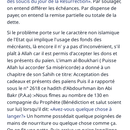
des soucis du jour de la Résurrection
. Par soulager,
on entend différer les échéances. Par dispense de
payer, on entend la remise partielle ou totale de la
dette.
Si le problème porte sur le caractère non islamique
Faites une différence dans la vie de
de l'Etat qui implique l'usage des fonds des
millions de personnes grâce à votre
mécréants, là encore il n' y a pas d'inconvénient, s'il
plaît à Allah car il est permis d'accepter les dons et
contribution
les présents du païen. L'imam al-Boukhari ( Puisse
Allah lui accorder Sa miséricorde) a donné à un
Aidez nous à apporter des réponses.
chapitre de son Sahih ce titre: Acceptation des
Le Messager d'Allah (Paix sur lui) a dit:
cadeaux et présents des païens Puis il a rapporté
"Celui qui indique une bonne action obtient la
sous le n° 2618 ce hadith d'Abdourhman ibn Abi
même récompense que celui qui le fait."
Bakr (P.A.a) :«Nous fîmes au nombre de 130 en
(MOUSLIM 1893)
compagnie du Prophète (Bénédiction et salut soient
sur lui) lorsqu'il dit:
Avez-vous quelque chose à
langer?
Un homme possédait quelque poignées de
mains de nourriture ou quelque chose comme ça.
Soutenez IslamQA