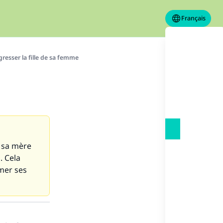
Français
resser la fille de sa femme
e sa mère
. Cela
rmer ses