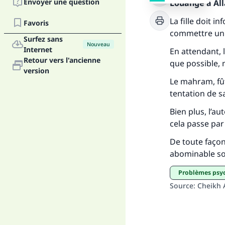
Envoyer une question
Louange à Alla
Fai
La fille doit 
Favoris
commettre un 
Surfez sans
Nouveau
Internet
En attendant, la
Retour vers l'ancienne
que possible,
version
Le mahram, fût-
"Ce
tentation de sa
Bien plus, l’au
cela passe pa
De toute façon,
abominable so
Problèmes psy
Source
:
Cheikh 