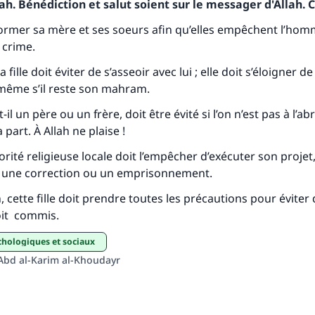
h. Bénédiction et salut soient sur le messager d'Allah. C
tes une différence dans la vie de million
informer sa mère et ses soeurs afin qu’elles empêchent l’ho
crime.
personnes grâce à votre contribution
 fille doit éviter de s’asseoir avec lui ; elle doit s’éloigner de
Aidez nous à apporter des réponses.
 même s’il reste son mahram.
il un père ou un frère, doit être évité si l’on n’est pas à l’ab
Le Messager d'Allah (Paix sur lui) a dit:
lui qui indique une bonne action obtient la même récomp
 part. À Allah ne plaise !
que celui qui le fait."
torité religieuse locale doit l’empêcher d’exécuter son proje
(MOUSLIM 1893)
r une correction ou un emprisonnement.
 cette fille doit prendre toutes les précautions pour éviter 
it commis.
Soutenez IslamQA
chologiques et sociaux
Abd al-Karim al-Khoudayr