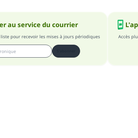
r au service du courrier
L'a
liste pour recevoir les mises à jours périodiques
Accès plu
S'abonner
pos du site
A propos du superviseur général
Politique de confident
Tous droits réservés au site Islam en QR 1997-2025 ©