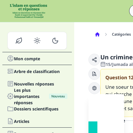
Catégories
Un criminel
Mon compte
15/Jumada al
Arbre de classification
Question
1
Nouvelles réponses
Une soeur tr
Les plus
qui cherche à
importantes
Nouveau
aurait il un
réponses
soeurs et sa
Dossiers scientifiques
la réponse
Articles