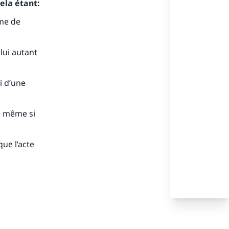
ela étant:
s de
mme de
 lui autant
ri d’une
ense
t, même si
que l’acte