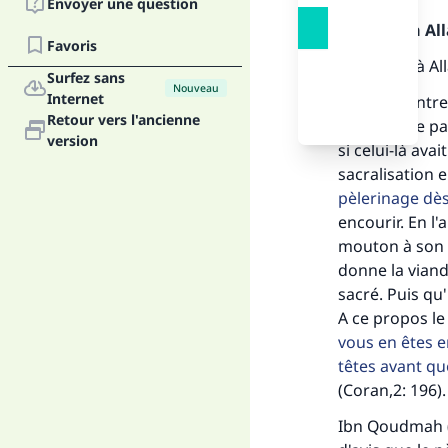
Envoyer une question
Louange à Alla
Favoris
Louanges à Al
Surfez sans
Nouveau
Internet
Celui qui entr
Retour vers l'ancienne
se retrouve pa
version
si celui-là av
sacralisation 
pèlerinage dè
encourir. En l'
mouton à son l
donne la viand
sacré. Puis qu
A ce propos le
vous en êtes em
têtes avant que
(Coran,2: 196).
Ibn Qoudmah (P