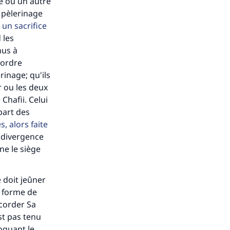
e ou un autre
n pèlerinage
s de
 un sacrifice
 les
nus à
'ordre
rinage; qu'ils
r ou les deux
ense
Chafii. Celui
part des
, alors faite
e divergence
ne le siège
 doit jeûner
a forme de
ccorder Sa
st pas tenu
oquant le