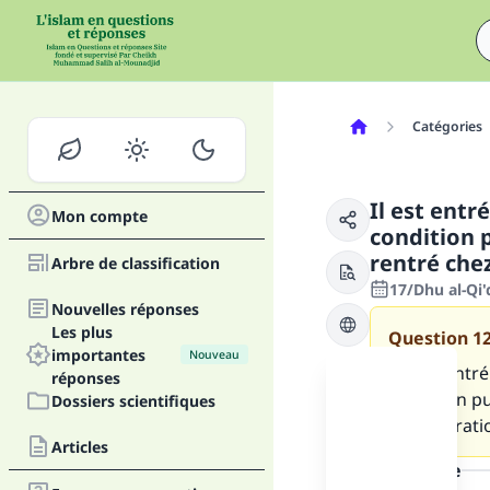
Catégories
Il est entr
Mon compte
condition 
rentré chez
Arbre de classification
17/Dhu al-Qi
Nouvelles réponses
Les plus
Question
1
importantes
Nouveau
Je suis entr
réponses
condition pu
Dossiers scientifiques
de l'expirat
Articles
la réponse