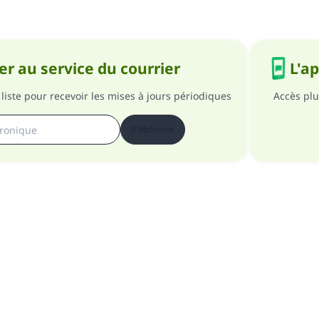
r au service du courrier
L'a
liste pour recevoir les mises à jours périodiques
Accès plu
S'abonner
pos du site
A propos du superviseur général
Politique de confident
Tous droits réservés au site Islam en QR 1997-2025 ©