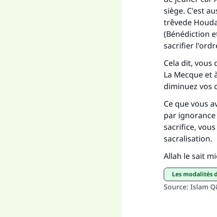
siège. C'est a
trêvede Houday
(Bénédiction e
sacrifier l'or
Cela dit, vous
La Mecque et à
diminuez vos c
Ce que vous ave
par ignorance 
sacrifice, vou
sacralisation.
Allah le sait m
Les modalités d’
Source
:
Islam 