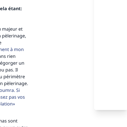
ela étant:
u majeur et
 pèlerinage,
e
ement à mon
ans rien
t égorger un
u pas. Il
du périmètre
on pèlerinage.
'oumra. Si
rasez pas vos
olation
émas sont