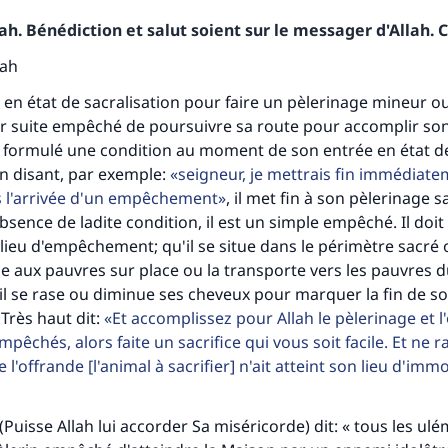
h. Bénédiction et salut soient sur le messager d'Allah. C
lah
e en état de sacralisation pour faire un pèlerinage mineur o
r suite empêché de poursuivre sa route pour accomplir son
ait formulé une condition au moment de son entrée en état d
en disant, par exemple:
seigneur, je mettrais fin immédiat
s l'arrivée d'un empêchement
, il met fin à son pèlerinage s
absence de ladite condition, il est un simple empêché. Il doi
ieu d'empêchement; qu'il se situe dans le périmètre sacré o
e aux pauvres sur place ou la transporte vers les pauvres 
'il se rase ou diminue ses cheveux pour marquer la fin de s
 Très haut dit:
Et accomplissez pour Allah le pèlerinage et l
pêchés, alors faite un sacrifice qui vous soit facile. Et ne 
 l'offrande [l'animal à sacrifier] n'ait atteint son lieu d'imm
uisse Allah lui accorder Sa miséricorde) dit: « tous les ul