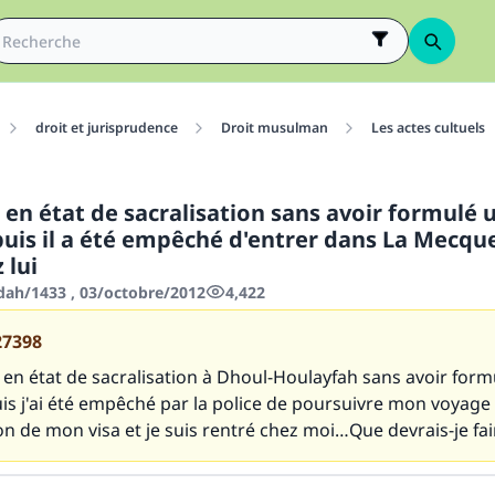
droit et jurisprudence
Droit musulman
Les actes cultuels
é en état de sacralisation sans avoir formulé 
puis il a été empêché d'entrer dans La Mecque
 lui
'dah/1433 , 03/octobre/2012
4,422
27398
é en état de sacralisation à Dhoul-Houlayfah sans avoir form
is j'ai été empêché par la police de poursuivre mon voyage
ion de mon visa et je suis rentré chez moi…Que devrais-je fai