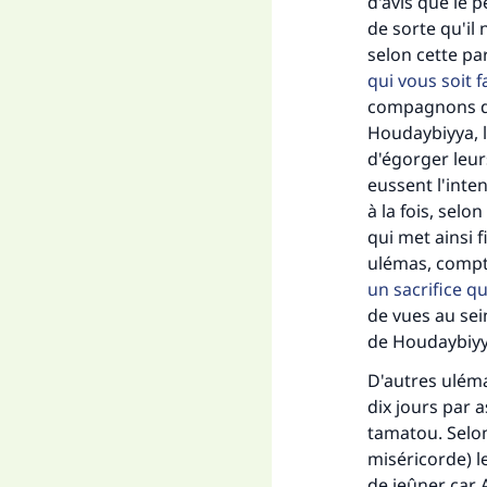
d'avis que le 
de sorte qu'il
Fai
selon cette pa
qui vous soit f
compagnons du 
Houdaybiyya, l
d'égorger leurs
eussent l'inte
"Ce
à la fois, selo
qui met ainsi f
ulémas, compte
un sacrifice qu
de vues au sei
de Houdaybiyya
D'autres uléma
dix jours par a
tamatou. Selon
miséricorde) l
de jeûner car 