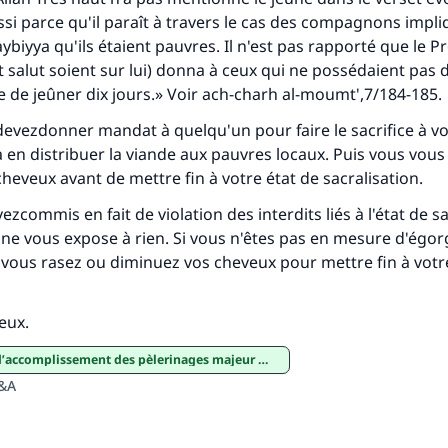
ussi parce qu'il paraît à travers le cas des compagnons impli
biyya qu'ils étaient pauvres. Il n'est pas rapporté que le 
t salut soient sur lui) donna à ceux qui ne possédaient pas
dre de jeûner dix jours.» Voir ach-charh al-moumt',7/184-185.
 devezdonner mandat à quelqu'un pour faire le sacrifice à vo
 en distribuer la viande aux pauvres locaux. Puis vous vous
heveux avant de mettre fin à votre état de sacralisation.
zcommis en fait de violation des interdits liés à l'état de s
ne vous expose à rien. Si vous n'êtes pas en mesure d'égor
s vous rasez ou diminuez vos cheveux pour mettre fin à votr
ieux.
accomplissement des pèlerinages majeur et mineur
Q&A