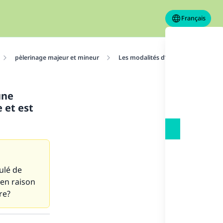
Français
pèlerinage majeur et mineur
Les modalités d’accomplissement d
une
 et est
ulé de
 en raison
re?