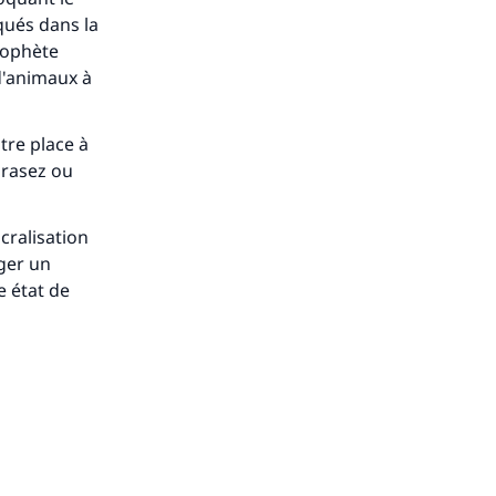
qués dans la
Prophète
 d'animaux à
tre place à
 rasez ou
acralisation
ger un
e état de