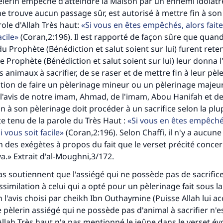
pèlerin empêché d'atteindre la Maison par un ennemi idolâtr
 ne trouve aucun passage sûr, est autorisé à mettre fin à so
tes une différence dans la vie de million
role d'Allah Très haut:
Si vous en êtes empêchés, alors faite
acile
(Coran,2:196). Il est rapporté de façon sûre que quand
personnes grâce à votre contribution
Prophète (Bénédiction et salut soient sur lui) furent rete
e Prophète (Bénédiction et salut soient sur lui) leur donna l
Aidez nous à apporter des réponses.
 animaux à sacrifier, de se raser et de mettre fin à leur pèle
ntion de faire un pèlerinage mineur ou un pèlerinage majeu
Le Messager d'Allah (Paix sur lui) a dit:
lui qui indique une bonne action obtient la même récomp
n l'avis de notre imam, Ahmad, de l'imam, Abou Hanifah et de 
que celui qui le fait."
in à son pèlerinage doit procéder à un sacrifice selon la plu
 tenu de la parole du Très Haut :
Si vous en êtes empêchés
(MOUSLIM 1893)
i vous soit facile
(Coran,2:196). Selon Chaffi, il n'y a aucun
n des exégètes à propos du fait que le verset précité concer
.» Extrait d'al-Moughni,3/172.
Soutenez IslamQA
s soutiennent que l'assiégé qui ne possède pas de sacrifice
ssimilation à celui qui a opté pour un pèlerinage fait sous l
 l'avis choisi par cheikh Ibn Outhaymine (Puisse Allah lui a
e pèlerin assiégé qui ne possède pas d'animal à sacrifier n'e
Allah Très haut n'a pas mentionné le jeûne dans le verset év