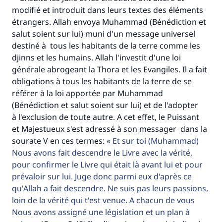
modifié et introduit dans leurs textes des éléments
étrangers. Allah envoya Muhammad (Bénédiction et
salut soient sur lui) muni d'un message universel
destiné à tous les habitants de la terre comme les
djinns et les humains. Allah l'investit d'une loi
générale abrogeant la Thora et les Evangiles. Il a fait
obligations à tous les habitants de la terre de se
référer à la loi apportée par Muhammad
(Bénédiction et salut soient sur lui) et de l'adopter
à l'exclusion de toute autre. A cet effet, le Puissant
et Majestueux s'est adressé à son messager dans la
Faites une différence dans la vie de
sourate V en ces termes:
Et sur toi (Muhammad)
millions de personnes grâce à votre
Nous avons fait descendre le Livre avec la vérité,
pour confirmer le Livre qui était là avant lui et pour
contribution
prévaloir sur lui. Juge donc parmi eux d'après ce
qu'Allah a fait descendre. Ne suis pas leurs passions,
Aidez nous à apporter des réponses.
loin de la vérité qui t'est venue. A chacun de vous
Le Messager d'Allah (Paix sur lui) a dit:
Nous avons assigné une législation et un plan à
"Celui qui indique une bonne action obtient la