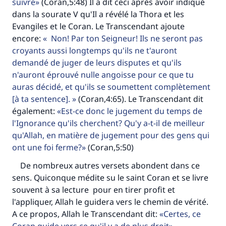
suivre
(Coran,5:48) Il a dit ceci après avoir indiqué
même récompense que celui qui le fait."
dans la sourate V qu'Il a révélé la Thora et les
Evangiles et le Coran. Le Transcendant ajoute
(MOUSLIM 1893)
encore:
Non! Par ton Seigneur! Ils ne seront pas
croyants aussi longtemps qu'ils ne t'auront
demandé de juger de leurs disputes et qu'ils
Soutenez IslamQA
n'auront éprouvé nulle angoisse pour ce que tu
auras décidé, et qu'ils se soumettent complètement
[à ta sentence].
(Coran,4:65). Le Transcendant dit
également:
Est-ce donc le jugement du temps de
l'Ignorance qu'ils cherchent? Qu'y a-t-il de meilleur
qu'Allah, en matière de jugement pour des gens qui
ont une foi ferme?
(Coran,5:50)
De nombreux autres versets abondent dans ce
sens. Quiconque médite su le saint Coran et se livre
souvent à sa lecture pour en tirer profit et
l'appliquer, Allah le guidera vers le chemin de vérité.
A ce propos, Allah le Transcendant dit:
Certes, ce