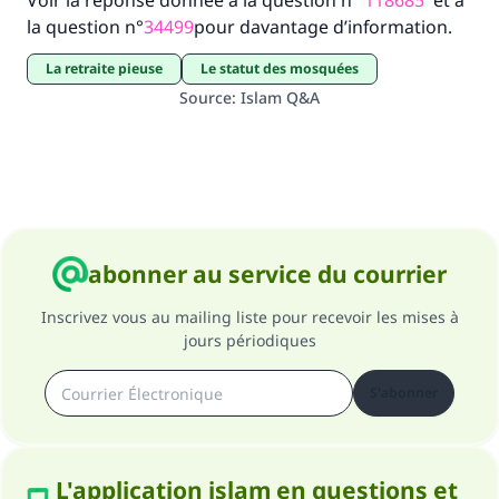
Voir la réponse donnée à la question n°
118685
et à
la question n°
34499
pour davantage d’information.
La retraite pieuse
le statut des mosquées
Source
:
Islam Q&A
abonner au service du courrier
Inscrivez vous au mailing liste pour recevoir les mises à
jours périodiques
S'abonner
L'application islam en questions et