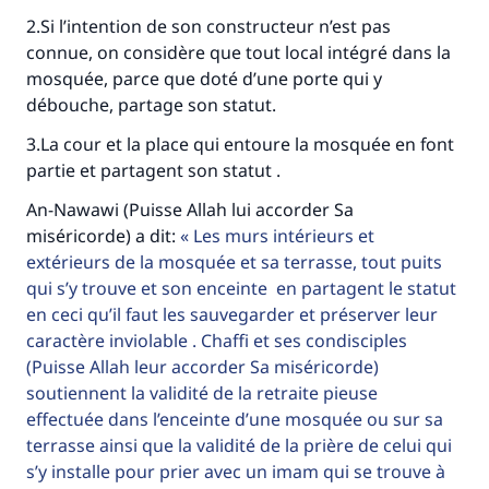
2.Si l’intention de son constructeur n’est pas
Faites une différence dans la vie de
connue, on considère que tout local intégré dans la
mosquée, parce que doté d’une porte qui y
millions de personnes grâce à votre
débouche, partage son statut.
contribution
3.La cour et la place qui entoure la mosquée en font
partie et partagent son statut .
Aidez nous à apporter des réponses.
An-Nawawi (Puisse Allah lui accorder Sa
Le Messager d'Allah (Paix sur lui) a dit:
miséricorde) a dit:
Les murs intérieurs et
"Celui qui indique une bonne action obtient la
extérieurs de la mosquée et sa terrasse, tout puits
même récompense que celui qui le fait."
qui s’y trouve et son enceinte en partagent le statut
(MOUSLIM 1893)
en ceci qu’il faut les sauvegarder et préserver leur
caractère inviolable . Chaffi et ses condisciples
(Puisse Allah leur accorder Sa miséricorde)
Soutenez IslamQA
soutiennent la validité de la retraite pieuse
effectuée dans l’enceinte d’une mosquée ou sur sa
terrasse ainsi que la validité de la prière de celui qui
s’y installe pour prier avec un imam qui se trouve à