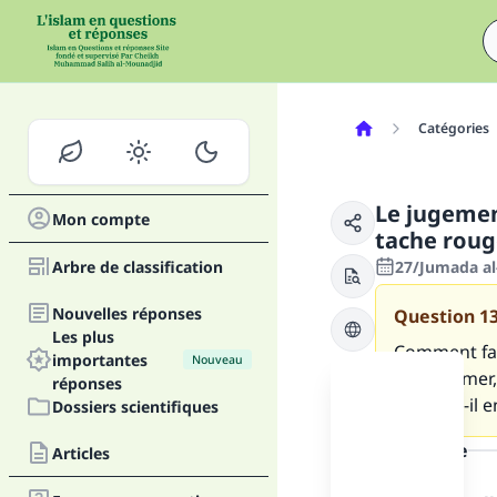
Catégories
Le jugemen
Mon compte
tache roug
Arbre de classification
27/Jumada al-
Nouvelles réponses
Question
1
Les plus
Comment fair
importantes
Nouveau
consommer, 
réponses
Faudrait-il 
Dossiers scientifiques
la réponse
Articles