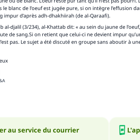
e ou de blanc. L’oeuf reste pur tant qu’il n’est pas pourri. 
le blanc de l’oeuf est jugée pure, si on intègre l’effusion da
Soutenez IslamQA
ng impur d’après
adh-dhakhiirah
(de al-Qaraafi).
 al-djalil
(3/234), al-Khattab dit: « au sein du jaune de l’oeu
ute de sang.Si on retient que celui-ci ne devient impur qu’un
l’est pas. Le sujet a été discuté en groupe sans aboutir à un
ieux
Q&A
r au service du courrier
L'a