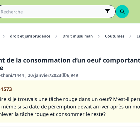
droit et jurisprudence
Droit musulman
Coutumes
L
t de la consommation d’un oeuf comportan
e
thani/1444 , 20/janvier/2023
6,949
31573
e si je trouvais une tâche rouge dans un oeuf? M’est-il per
même si sa date de péremption devait arriver après un mo
enlever la tâche rouge et consommer le reste?