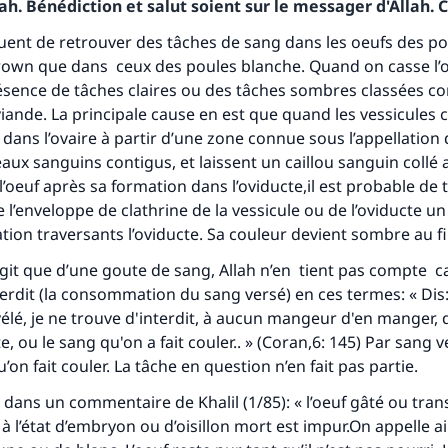
h. Bénédiction et salut soient sur le messager d'Allah. C
équent de retrouver des tâches de sang dans les oeufs des po
rown que dans ceux des poules blanche. Quand on casse l’o
résence de tâches claires ou des tâches sombres classées 
ande. La principale cause en est que quand les vessicules 
 dans l’ovaire à partir d’une zone connue sous l’appellation
eaux sanguins contigus, et laissent un caillou sanguin collé 
’oeuf après sa formation dans l’oviducte,il est probable de 
tes une différence dans la vie de million
e l’enveloppe de clathrine de la vessicule ou de l’oviducte u
ation traversants l’oviducte. Sa couleur devient sombre au f
personnes grâce à votre contribution
agit que d’une goute de sang, Allah n’en tient pas compte ca
Aidez nous à apporter des réponses.
terdit (la consommation du sang versé) en ces termes: « Dis
vélé, je ne trouve d'interdit, à aucun mangeur d'en manger, 
Le Messager d'Allah (Paix sur lui) a dit:
, ou le sang qu'on a fait couler.. » (Coran,6: 145) Par sang v
lui qui indique une bonne action obtient la même récomp
’on fait couler. La tâche en question n’en fait pas partie.
que celui qui le fait."
t dans un commentaire de Khalil (1/85): « l’oeuf gâté ou tra
(MOUSLIM 1893)
à l’état d’embryon ou d’oisillon mort est impur.On appelle a