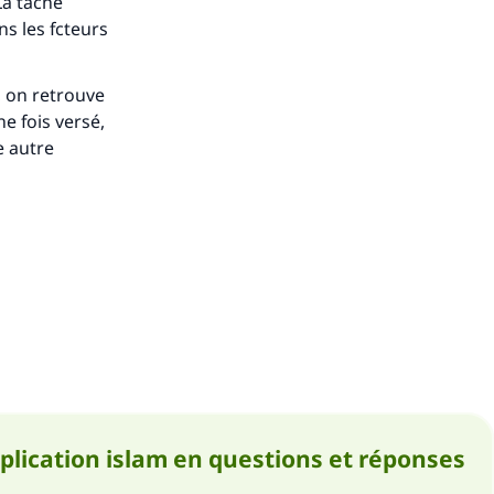
La tâche
ns les fcteurs
f, on retrouve
e fois versé,
e autre
pplication islam en questions et réponses