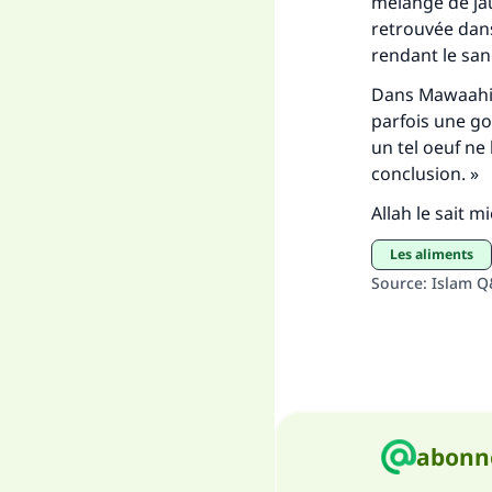
mélange de jaun
retrouvée dans 
rendant le sa
Dans
Mawaahib
parfois une go
un tel oeuf ne 
conclusion. »
Allah le sait m
Les aliments
Source
:
Islam 
abonne