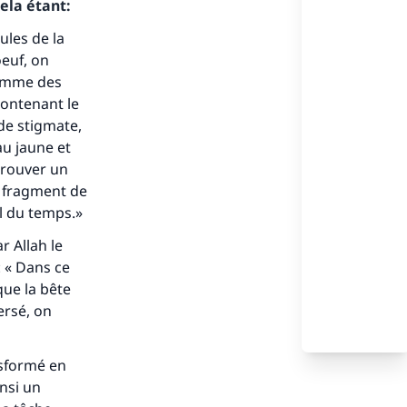
ela étant:
ules de la
euf, on
comme des
contenant le
 de stigmate,
au jaune et
trouver un
s de
n fragment de
il du temps.»
r Allah le
: « Dans ce
que la bête
ersé, on
ense
nsformé en
insi un