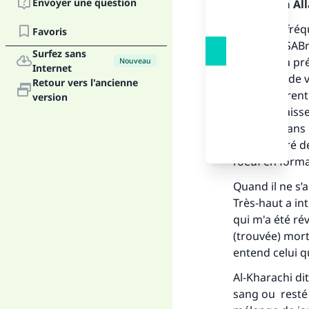
Envoyer une question
Louange à Alla
Il est plus fr
Favoris
varité de ISAB
Surfez sans
constate la p
Nouveau
Internet
morceaux de vi
Retour vers l'ancienne
jaune éclôrent
version
les petis vaiss
enfermé dans l
Fai
tissu séparé d
l’oeuf en form
Quand il ne s’
Très-haut a in
qui m'a été ré
(trouvée) morte
"Ce
entend celui qu
Al-Kharachi di
sang ou resté 