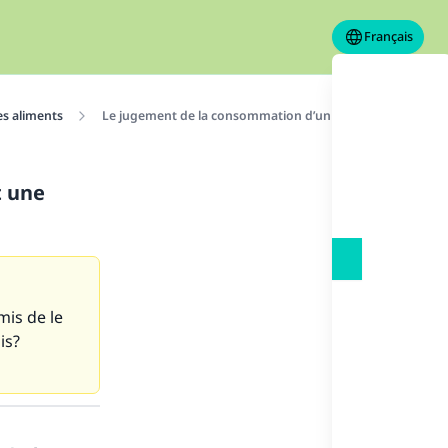
Français
es aliments
Le jugement de la consommation d’un oeuf comportant u
t une
mis de le
is?