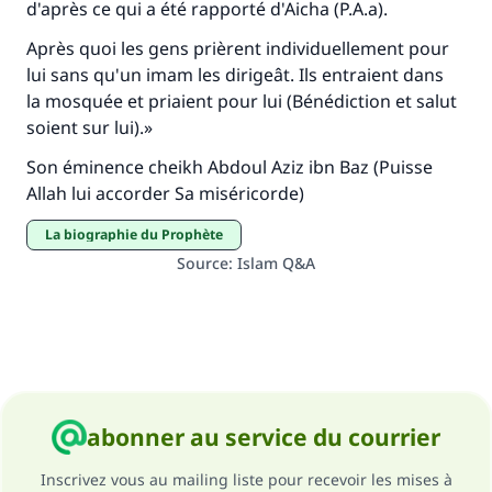
d'après ce qui a été rapporté d'Aicha (P.A.a).
Aidez nous à apporter des réponses.
Après quoi les gens prièrent individuellement pour
Le Messager d'Allah (Paix sur lui) a dit:
lui sans qu'un imam les dirigeât. Ils entraient dans
"Celui qui indique une bonne action obtient la
la mosquée et priaient pour lui (Bénédiction et salut
même récompense que celui qui le fait."
soient sur lui).»
(MOUSLIM 1893)
Son éminence cheikh Abdoul Aziz ibn Baz (Puisse
Allah lui accorder Sa miséricorde)
Soutenez IslamQA
La biographie du Prophète
Source
:
Islam Q&A
abonner au service du courrier
Inscrivez vous au mailing liste pour recevoir les mises à