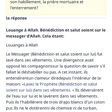
son habillement, la prière mortuaire et
l'enterrement?
la réponse
Louange à Allah. Bénédiction et salut soient sur le
messager d'Allah. Cela étant:
Louanges à Allah
Le Messager (Bénédiction et salut soient sur lui) fut
lavé dans ses vêtements. Une divergence avait
opposé les compagnonssur la question de savoir s'il
fallait le déshabiller ou pas. A cet instant, ils
entendirentun clameur diredepuis l'intérieur de la
maison:
Lavez le Prophète (Bénédiction et salut
Faites une différence dans la vie de
soient sur lui) dans ses vêtements.
Ils déversèrent
millions de personnes grâce à votre
de l'eau sur lui et le lavèrent dans ses vêtements.
Puis ils l'habillèrent de trois draps blancs d'un coton
contribution
pur. Ils ne le dotèrentni de chemise ni de turban,