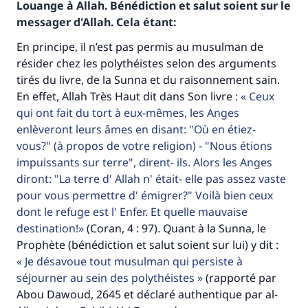
Louange à Allah. Bénédiction et salut soient sur le
messager d'Allah. Cela étant:
En principe, il n’est pas permis au musulman de
résider chez les polythéistes selon des arguments
tirés du livre, de la Sunna et du raisonnement sain.
En effet, Allah Très Haut dit dans Son livre :
Ceux
qui ont fait du tort à eux-mêmes, les Anges
enlèveront leurs âmes en disant: "Où en étiez-
vous?" (à propos de votre religion) - "Nous étions
impuissants sur terre", dirent- ils. Alors les Anges
diront: "La terre d' Allah n' était- elle pas assez vaste
pour vous permettre d' émigrer?" Voilà bien ceux
dont le refuge est l' Enfer. Et quelle mauvaise
destination!
(Coran, 4 : 97). Quant à la Sunna, le
Prophète (bénédiction et salut soient sur lui) y dit :
Je désavoue tout musulman qui persiste à
séjourner au sein des polythéistes
(rapporté par
Abou Dawoud, 2645 et déclaré authentique par al-