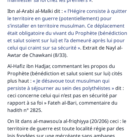
manifester sa foi chez les premiers
.
Ibn al-Arabi al-Malki dit :
l’Hégire consiste à quitter
le territoire en guerre (potentiellement) pour
s’installer en territoire musulman. Ce déplacement
était obligatoire du vivant du Prophète (bénédiction
et salut soient sur lui) et l’a demeuré après lui pour
celui qui craint sur sa sécurité
. Extrait de Nayl al-
Awtar de Chawkani (8/33).
Al-Hafiz ibn Hadjar, commentant les propos du
Prophète (bénédiction et salut soient sur lui) cités
plus haut :
Je désavoue tout musulman qui
persiste à séjourner au sein des polythéistes
dit :
ceci concerne celui qui n’est pas en sécurité par
rapport à sa foi » Fateh al-Bari, commentaire du
hadith n° 2825.
On lit dans al-mawsou’a al-friqhiyya (20/206) ceci : le
territoire de guerre est toute localité régie par des
lois fondées sur une mécréante sans ambages.