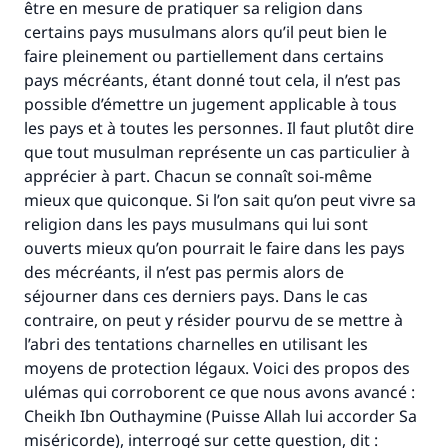
être en mesure de pratiquer sa religion dans
certains pays musulmans alors qu’il peut bien le
faire pleinement ou partiellement dans certains
pays mécréants, étant donné tout cela, il n’est pas
possible d’émettre un jugement applicable à tous
les pays et à toutes les personnes. Il faut plutôt dire
que tout musulman représente un cas particulier à
apprécier à part. Chacun se connaît soi-même
mieux que quiconque. Si l’on sait qu’on peut vivre sa
religion dans les pays musulmans qui lui sont
ouverts mieux qu’on pourrait le faire dans les pays
des mécréants, il n’est pas permis alors de
Faites une différence dans la vie de
séjourner dans ces derniers pays. Dans le cas
millions de personnes grâce à votre
contraire, on peut y résider pourvu de se mettre à
l’abri des tentations charnelles en utilisant les
contribution
moyens de protection légaux. Voici des propos des
ulémas qui corroborent ce que nous avons avancé :
Aidez nous à apporter des réponses.
Cheikh Ibn Outhaymine (Puisse Allah lui accorder Sa
Le Messager d'Allah (Paix sur lui) a dit:
miséricorde), interrogé sur cette question, dit :