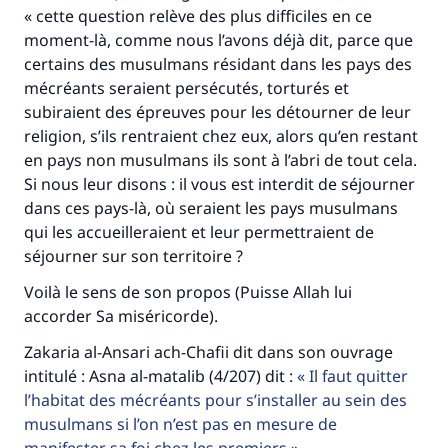
"Celui qui indique une bonne action obtient la
« cette question relève des plus difficiles en ce
même récompense que celui qui le fait."
moment-là, comme nous l’avons déjà dit, parce que
certains des musulmans résidant dans les pays des
(MOUSLIM 1893)
mécréants seraient persécutés, torturés et
subiraient des épreuves pour les détourner de leur
religion, s’ils rentraient chez eux, alors qu’en restant
Soutenez IslamQA
en pays non musulmans ils sont à l’abri de tout cela.
Si nous leur disons : il vous est interdit de séjourner
dans ces pays-là, où seraient les pays musulmans
qui les accueilleraient et leur permettraient de
séjourner sur son territoire ?
Voilà le sens de son propos (Puisse Allah lui
accorder Sa miséricorde).
Zakaria al-Ansari ach-Chafii dit dans son ouvrage
intitulé : Asna al-matalib (4/207) dit :
Il faut quitter
l’habitat des mécréants pour s’installer au sein des
musulmans si l’on n’est pas en mesure de