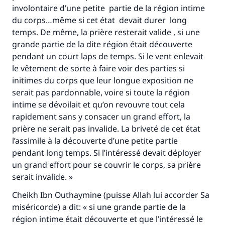
involontaire d’une petite partie de la région intime
du corps…même si cet état devait durer long
temps. De même, la prière resterait valide , si une
grande partie de la dite région était découverte
Faites une différence dans la vie de
pendant un court laps de temps. Si le vent enlevait
millions de personnes grâce à votre
le vêtement de sorte à faire voir des parties si
initimes du corps que leur longue exposition ne
contribution
serait pas pardonnable, voire si toute la région
intime se dévoilait et qu’on revouvre tout cela
Aidez nous à apporter des réponses.
rapidement sans y consacer un grand effort, la
Le Messager d'Allah (Paix sur lui) a dit:
prière ne serait pas invalide. La briveté de cet état
"Celui qui indique une bonne action obtient la
l’assimile à la découverte d’une petite partie
même récompense que celui qui le fait."
pendant long temps. Si l’intéressé devait déployer
un grand effort pour se couvrir le corps, sa prière
(MOUSLIM 1893)
serait invalide. »
Cheikh Ibn Outhaymine (puisse Allah lui accorder Sa
Soutenez IslamQA
miséricorde) a dit: « si une grande partie de la
région intime était découverte et que l’intéressé le