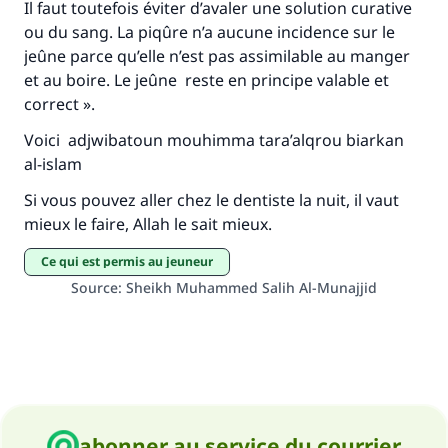
Il faut toutefois éviter d’avaler une solution curative
ou du sang. La piqûre n’a aucune incidence sur le
Aidez nous à apporter des réponses.
jeûne parce qu’elle n’est pas assimilable au manger
Le Messager d'Allah (Paix sur lui) a dit:
et au boire. Le jeûne reste en principe valable et
"Celui qui indique une bonne action obtient la
correct ».
même récompense que celui qui le fait."
Voici adjwibatoun mouhimma tara’alqrou biarkan
(MOUSLIM 1893)
al-islam
Si vous pouvez aller chez le dentiste la nuit, il vaut
mieux le faire, Allah le sait mieux.
Soutenez IslamQA
Ce qui est permis au jeuneur
Source
:
Sheikh Muhammed Salih Al-Munajjid
abonner au service du courrier