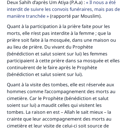
Deux Sahih d’après Um Atiya (P.A.a) :
Il nous a été
interdit de suivre les convois funéraires, mais pas de
manière tranchée
(rapporté par Mouslim).
Quant à la participation à la prière faite pour les
morts, elle n’est pas interdite à la femme ; que la
Faites une différence dans la vie de
prière soit faite à la mosquée, dans une maison ou
millions de personnes grâce à votre
au lieu de prière. Du vivant du Prophète
(bénédiction et salut soient sur lui) les femmes
contribution
participaient à cette prière dans sa mosquée et elles
continuèrent de le faire après le Prophète
Aidez nous à apporter des réponses.
(bénédiction et salut soient sur lui).
Le Messager d'Allah (Paix sur lui) a dit:
Quant à la visite des tombes, elle est réservée aux
"Celui qui indique une bonne action obtient la
hommes comme l’accompagnement des morts au
même récompense que celui qui le fait."
cimetière. Car le Prophète (bénédiction et salut
(MOUSLIM 1893)
soient sur lui) a maudit celles qui visitent les
tombes. La raison en est – Allah le sait mieux – la
crainte que leur accompagnement des morts au
Soutenez IslamQA
cimetière et leur visite de celui-ci soit source de