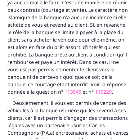
ya aucun mal à le faire. C'est une manière de réunir
deux contrats (courtage et vente). Le caractère non
Faites une différence dans la vie de
islamique de la banque n'a aucune incidence si elle
achète de vous et revend au client. Si, en revanche,
millions de personnes grâce à votre
le rôle de la banque se limite à payer à la place du
contribution
client sans acheter le véhicule pour elle-même, on
est alors en face du prêt assorti d'intérêt qui est
Aidez nous à apporter des réponses.
prohibé. La banque prête au client à condition qu'il
rembourse et paye un intérêt. Dans ce cas, il ne
Le Messager d'Allah (Paix sur lui) a dit:
vous est pas permis d'orienter le client vers la
"Celui qui indique une bonne action obtient la
banque ni de percevoir quoi que ce soit de la
même récompense que celui qui le fait."
banque, ce courtage étant interdit. Voir la réponse
(MOUSLIM 1893)
donnée à la question n°
113945
et n°
119229
.
Deuxièmement, il vous est permis de vendre des
véhicules à la banque usurière qui les revend à ses
Soutenez IslamQA
clients, car il est permis d'engager des transactions
légales avec un partenaire usurier. Car les
Compagnons (P.A.a) entretenaient achats et ventes