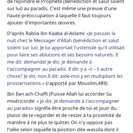
de rejoindre le Prophète (Bénédiction et salut soient
sur lui) au paradis. C'est même une preuve d'une
haute préoccupation à laquelle il faut toujours
ajouter d'importantes œuvres.
D'après Rabiia ibn Kaaba al-Aslami:
Je passais la
nuit chez le Messager d'Allah (bénédiction et salut
soient sur lui). Je lui apportait l'ustensile qu'il utilisait
pour faire ses ablutions et ses besoins naturels. Il
me dit: demande! Je dis: je demande à
t'accompagner au paradis. Il dit: y a –t – il autre
chose? Je dis: non.Il dit: aide-moi y en multipliant les
prosternations.
(rapporté par Mouslim,489)
Ibn Ilan ach-Chaffi (Puisse Allah lui accorder Sa
Faites une différence dans la vie de
miséricorde:
je dis: je demande à t'accompagner
millions de personnes grâce à votre
au paradis
signifie être proche de toi et jouir du
plaisir de te regarder et de rester à ta proximité de
contribution
manière à ne plus te quitter. On n'y oppose pas
l'idée selon laquelle la position dite wassila dont il
Aidez nous à apporter des réponses.