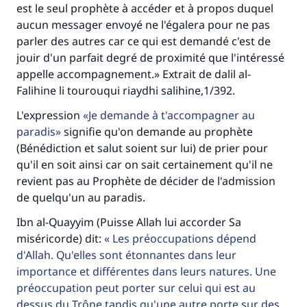
est le seul prophète à accéder et à propos duquel
Le Messager d'Allah (Paix sur lui) a dit:
aucun messager envoyé ne l'égalera pour ne pas
"Celui qui indique une bonne action obtient la
parler des autres car ce qui est demandé c'est de
même récompense que celui qui le fait."
jouir d'un parfait degré de proximité que l'intéressé
(MOUSLIM 1893)
appelle accompagnement.» Extrait de dalil al-
Falihine li tourouqui riaydhi salihine,1/392.
L'expression
Je demande à t'accompagner au
Soutenez IslamQA
paradis
signifie qu'on demande au prophète
(Bénédiction et salut soient sur lui) de prier pour
qu'il en soit ainsi car on sait certainement qu'il ne
revient pas au Prophète de décider de l'admission
de quelqu'un au paradis.
Ibn al-Quayyim (Puisse Allah lui accorder Sa
miséricorde) dit:
Les préoccupations dépend
d'Allah. Qu'elles sont étonnantes dans leur
importance et différentes dans leurs natures. Une
préoccupation peut porter sur celui qui est au
dessus du Trône tandis qu'une autre porte sur des