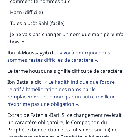
- comment te nommes-tu ?
millions de personnes grâce à votre
- Hazn (difficile)
contribution
- Tu es plutôt Sahl (facile)
Aidez nous à apporter des réponses.
- Je ne vais pas changer un nom que mon père m’a
choisi »
Le Messager d'Allah (Paix sur lui) a dit:
"Celui qui indique une bonne action obtient la
Ibn al-Moussayyib dit :
voilà pourquoi nous
même récompense que celui qui le fait."
sommes restés difficiles de caractère
.
(MOUSLIM 1893)
Le terme houzouna signifie difficulté de caractère.
Ibn Battal a dit :
Le hadith indique que l’ordre
relatif à l’amélioration des noms par le
Soutenez IslamQA
remplacement d’un nom par un autre meilleur
n’exprime pas une obligation
.
Extrait de Fateh al-Bari. Si ce changement revêtait
un caractère obligatoire, le Compagnon du
Prophète (bénédiction et salut soient sur lui) ne