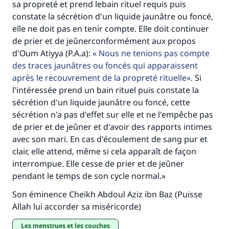
sa propreté et prend lebain rituel requis puis
Faites une différence dans la vie de
constate la sécrétion d'un liquide jaunâtre ou foncé,
millions de personnes grâce à votre
elle ne doit pas en tenir compte. Elle doit continuer
de prier et de jeûnerconformément aux propos
contribution
d'Oum Atiyya (P.A.a):
Nous ne tenions pas compte
des traces jaunâtres ou foncés qui apparaissent
Aidez nous à apporter des réponses.
après le recouvrement de la propreté rituelle
. Si
Le Messager d'Allah (Paix sur lui) a dit:
l'intéressée prend un bain rituel puis constate la
"Celui qui indique une bonne action obtient la
sécrétion d'un liquide jaunâtre ou foncé, cette
même récompense que celui qui le fait."
sécrétion n'a pas d'effet sur elle et ne l'empêche pas
(MOUSLIM 1893)
de prier et de jeûner et d'avoir des rapports intimes
avec son mari. En cas d'écoulement de sang pur et
clair, elle attend, même si cela apparaît de façon
Soutenez IslamQA
interrompue. Elle cesse de prier et de jeûner
pendant le temps de son cycle normal.»
Son éminence Cheikh Abdoul Aziz ibn Baz (Puisse
Allah lui accorder sa miséricorde)
Les menstrues et les couches