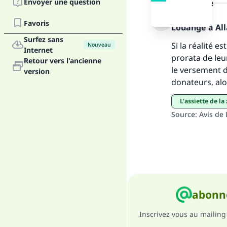
Envoyer une question
la réponse
Favoris
Louange à Alla
Surfez sans
Si la réalité e
Nouveau
Internet
prorata de leu
Retour vers l'ancienne
"Ce
le versement d
version
donateurs, alor
l’assiette de la
Source
:
Avis de
abonne
Inscrivez vous au mailing 