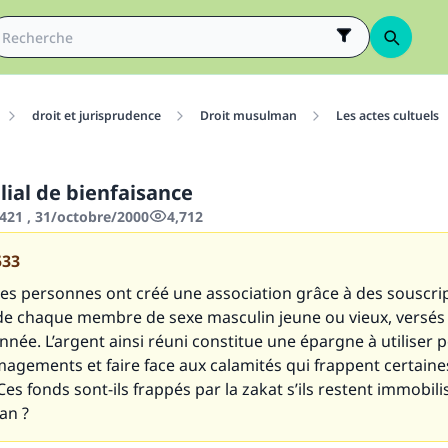
droit et jurisprudence
Droit musulman
Les actes cultuels
lial de bienfaisance
421 , 31/octobre/2000
4,712
533
Des personnes ont créé une association grâce à des souscri
 de chaque membre de sexe masculin jeune ou vieux, versés
née. L’argent ainsi réuni constitue une épargne à utiliser 
gements et faire face aux calamités qui frappent certaine
es fonds sont-ils frappés par la zakat s’ils restent immobili
an ?
tes une différence dans la vie de million