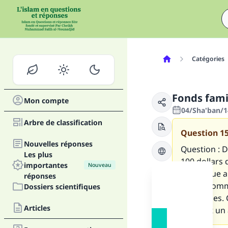
Catégories
Fonds fami
Mon compte
04/Sha'ban/1
Arbre de classification
Question
1
Nouvelles réponses
Question : 
Les plus
100 dollars
importantes
Nouveau
de chaque an
réponses
des dédomma
Dossiers scientifiques
personnes. C
Articles
pendant un 
Fai