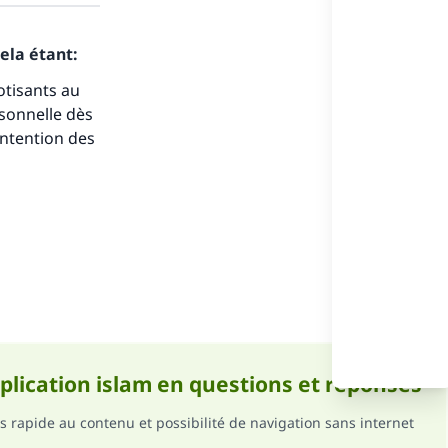
ela étant:
cotisants au
rsonnelle dès
ense
intention des
pplication islam en questions et réponses
s rapide au contenu et possibilité de navigation sans internet