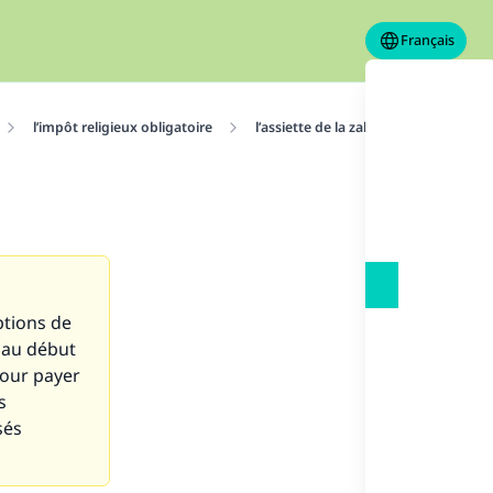
Français
l’impôt religieux obligatoire
l’assiette de la zakat
Fonds fami
ptions de
 au début
pour payer
s
sés
s de