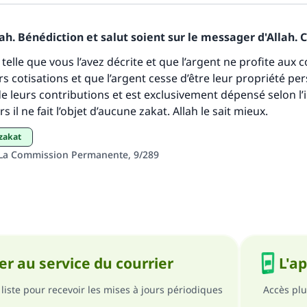
personnes grâce à votre contribution
h. Bénédiction et salut soient sur le messager d'Allah. C
Aidez nous à apporter des réponses.
st telle que vous l’avez décrite et que l’argent ne profite aux 
Le Messager d'Allah (Paix sur lui) a dit:
rs cotisations et que l’argent cesse d’être leur propriété pe
lui qui indique une bonne action obtient la même récomp
e leurs contributions et est exclusivement dépensé selon l’
que celui qui le fait."
s il ne fait l’objet d’aucune zakat. Allah le sait mieux.
(MOUSLIM 1893)
 zakat
 La Commission Permanente, 9/289
Soutenez IslamQA
r au service du courrier
L'a
liste pour recevoir les mises à jours périodiques
Accès plu