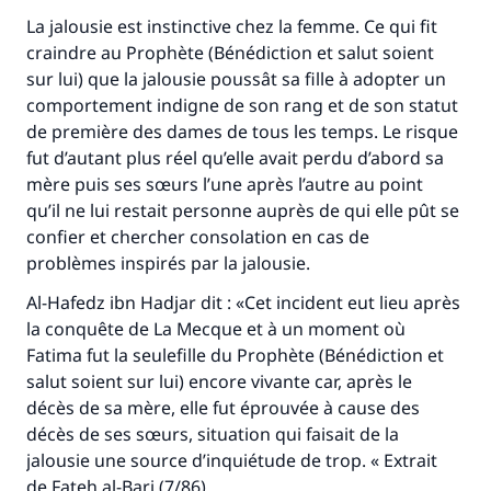
Le Messager d'Allah (Paix sur lui) a dit:
La jalousie est instinctive chez la femme. Ce qui fit
"Celui qui indique une bonne action obtient la
craindre au Prophète (Bénédiction et salut soient
même récompense que celui qui le fait."
sur lui) que la jalousie poussât sa fille à adopter un
(MOUSLIM 1893)
comportement indigne de son rang et de son statut
de première des dames de tous les temps. Le risque
fut d’autant plus réel qu’elle avait perdu d’abord sa
Soutenez IslamQA
mère puis ses sœurs l’une après l’autre au point
qu’il ne lui restait personne auprès de qui elle pût se
confier et chercher consolation en cas de
problèmes inspirés par la jalousie.
Al-Hafedz ibn Hadjar dit : «Cet incident eut lieu après
la conquête de La Mecque et à un moment où
Fatima fut la seulefille du Prophète (Bénédiction et
salut soient sur lui) encore vivante car, après le
décès de sa mère, elle fut éprouvée à cause des
décès de ses sœurs, situation qui faisait de la
jalousie une source d’inquiétude de trop. « Extrait
de Fateh al-Bari (7/86).