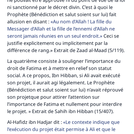
ne pouvait être approuvé ni du point de vue de la loi
ni sanctionné par le décret divin. C’est à quoi le
Prophète (Bénédiction et salut soient sur lui) fait
allusion en disant :
Au nom d’Allah ! La fille du
Messager d’Allah et la fille de l’ennemi d’Allah ne
seront jamais réunies en un seul endroit.
Ceci se
justifie explicitement ou implicitement par la
différence de rang.» Extrait de Zaad al-Maad (5/119).
La quatrième consiste à souligner l’importance du
droit de Fatima et à mettre en relief son statut
social. A ce propos, Ibn Hibban, si Ali avait exécuté
son projet, il aurait agi légalement. Le Prophète
(Bénédiction et salut soient sur lui) n’avait réprouvé
son projetque pour attirer l’attention sur
l’importance de Fatima et nullement pour interdire
le projet. » Extrait de Sahih ibn Hibban (15/407).
Al-Hafidz ibn Hadjar dit :
Le contexte indique que
l’exécution du projet était permise à Ali et que le