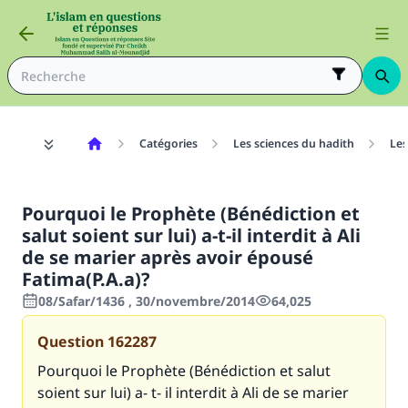
Catégories
Les sciences du hadith
Les
Pourquoi le Prophète (Bénédiction et
salut soient sur lui) a-t-il interdit à Ali
de se marier après avoir épousé
Fatima(P.A.a)?
08/Safar/1436 , 30/novembre/2014
64,025
Question
162287
Pourquoi le Prophète (Bénédiction et salut
soient sur lui) a- t- il interdit à Ali de se marier