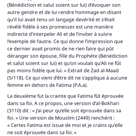
(Bénédiction et salut soient sur lui) d’évoquer son
autre gendre et de lui rendre hommage en disant
qu’il lui avait tenu un langage devérité et s’était
révélé fidèle à ses promesses est une manière
indirecte d’interpeler Ali et de l’inviter à suivre
l’exemple de l’autre. Ce qui donne l’impression que
ce dernier avait promis de ne rien faire qui pût
déranger son épouse, fille du Prophète (Bénédiction
et salut soient sur lui) et qu’on voulait qu’Ali ne fût
pas moins fidèle que lui. « Extrait de Zad al-Maad
(5/118). Ce qui vient d’être dit ne s’applique à aucune
femme en dehors de Fatima (P.A.a).
Faites une différence dans la vie de
La deuxième fut la crainte que Fatima fût éprouvée
dans sa foi. A ce propos, une version d’al-Bokhari
millions de personnes grâce à votre
(3110) dit : « J’ai peur qu’elle soit éprouvée dans sa
contribution
foi. « Une version de Mouslim (2449) renchérit :
« Certes Fatima est issue de moi et je crains qu’elle
Aidez nous à apporter des réponses.
ne soit éprouvée dans sa foi. «