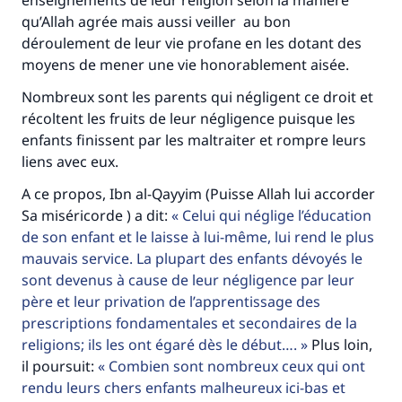
enseignements de leur religion selon la manière
qu’Allah agrée mais aussi veiller au bon
Faites une différence dans la vie de
déroulement de leur vie profane en les dotant des
millions de personnes grâce à votre
moyens de mener une vie honorablement aisée.
contribution
Nombreux sont les parents qui négligent ce droit et
récoltent les fruits de leur négligence puisque les
Aidez nous à apporter des réponses.
enfants finissent par les maltraiter et rompre leurs
Le Messager d'Allah (Paix sur lui) a dit:
liens avec eux.
"Celui qui indique une bonne action obtient la
A ce propos, Ibn al-Qayyim (Puisse Allah lui accorder
même récompense que celui qui le fait."
Sa miséricorde ) a dit:
Celui qui néglige l’éducation
(MOUSLIM 1893)
de son enfant et le laisse à lui-même, lui rend le plus
mauvais service. La plupart des enfants dévoyés le
sont devenus à cause de leur négligence par leur
Soutenez IslamQA
père et leur privation de l’apprentissage des
prescriptions fondamentales et secondaires de la
religions; ils les ont égaré dès le début….
Plus loin,
il poursuit:
Combien sont nombreux ceux qui ont
rendu leurs chers enfants malheureux ici-bas et