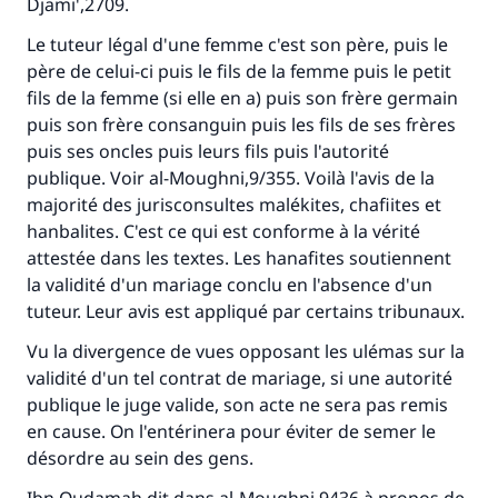
Djami',2709.
Faites une différence dans la vie de
Le tuteur légal d'une femme c'est son père, puis le
millions de personnes grâce à votre
père de celui-ci puis le fils de la femme puis le petit
contribution
fils de la femme (si elle en a) puis son frère germain
puis son frère consanguin puis les fils de ses frères
Aidez nous à apporter des réponses.
puis ses oncles puis leurs fils puis l'autorité
publique. Voir al-Moughni,9/355. Voilà l'avis de la
Le Messager d'Allah (Paix sur lui) a dit:
majorité des jurisconsultes malékites, chafiites et
"Celui qui indique une bonne action obtient la
hanbalites. C'est ce qui est conforme à la vérité
même récompense que celui qui le fait."
attestée dans les textes. Les hanafites soutiennent
(MOUSLIM 1893)
la validité d'un mariage conclu en l'absence d'un
tuteur. Leur avis est appliqué par certains tribunaux.
Vu la divergence de vues opposant les ulémas sur la
Soutenez IslamQA
validité d'un tel contrat de mariage, si une autorité
publique le juge valide, son acte ne sera pas remis
en cause. On l'entérinera pour éviter de semer le
désordre au sein des gens.