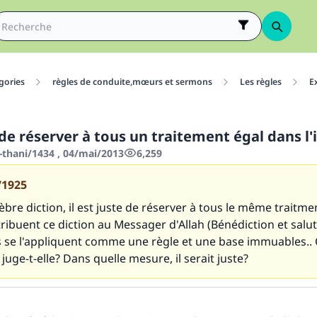
gories
règles de conduite,mœurs et sermons
Les règles
E
e de réserver à tous un traitement égal dans l'
-thani/1434 , 04/mai/2013
6,259
71925
èbre diction, il est juste de réserver à tous le même traitment
tribuent ce diction au Messager d'Allah (Bénédiction et salut
res se l'appliquent comme une règle et une base immuables
a juge-t-elle? Dans quelle mesure, il serait juste?