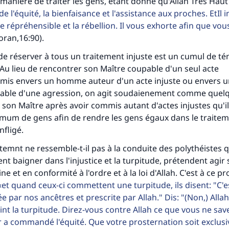
 manière de traiter les gens, étant donné qu'Allah Très Haut
personnes grâce à votre contribution
l'équité, la bienfaisance et l'assistance aux proches. EtIl in
te répréhensible et la rébellion. Il vous exhorte afin que vo
Aidez nous à apporter des réponses.
oran,16:90).
Le Messager d'Allah (Paix sur lui) a dit:
it de réserver à tous un traitement injuste est un cumul de t
lui qui indique une bonne action obtient la même récomp
Au lieu de rencontrer son Maître coupable d'un seul acte
que celui qui le fait."
mis envers un homme auteur d'un acte injuste ou envers un
(MOUSLIM 1893)
pable d'une agression, on agit soudaienement comme quelq
 son Maître après avoir commis autant d'actes injustes qu'i
mum de gens afin de rendre les gens égaux dans le traitem
Soutenez IslamQA
nfligé.
emnt ne ressemble-t-il pas à la conduite des polythéistes 
lent baigner dans l'injustice et la turpitude, prétendent agir
ine et en conformité à l'ordre et à la loi d'Allah. C'est à ce p
et quand ceux-ci commettent une turpitude, ils disent: "C'e
 par nos ancêtres et prescrite par Allah." Dis: "(Non,) Alla
 la turpitude. Direz-vous contre Allah ce que vous ne save
 a commandé l'équité. Que votre prosternation soit exclus