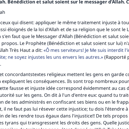
h. Bénédiction et salut soient sur le messager d'Allah. C
lah
ceux qui disent: appliquer le même traitement injuste à tou
ssi éloignés de la loi d'Allah et de sa religion que le sont le
s'en faut que le Messager d'Allah (Bénédiction et salut soient
 propos. Le Prophète (Bénédiction et salut soient sur lui) n'a
llah Très Haut a dit:
Ô mes serviteurs! Je Me suis interdit l'i
dite; ne soyez injustes les uns envers les autres.
(Rapporté 
.
t concordantstextes religieux mettent les gens en garde c
 en expliquent les conséquences. Ils sont trop nombreux pou
. Cette fausse et injuste idée correspond évidemment au cas 
torité sur les gens. On dit à l'un d'entre eux: quand tu trai
un de tes administrés en confiscant ses biens ou en le frap
 il ne faut pas lui résever cette injustice; tu dois l'étendre à
in de les rendre tous égaux dans l'injustice!! De tels propo
tes une différence dans la vie de million
 tyrans qui transgressent les droits des gens. Quelle justice