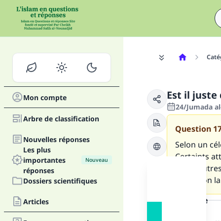
Caté
Est il just
Mon compte
24/Jumada al
Arbre de classification
Question
1
Nouvelles réponses
Selon un cél
Les plus
Certaints at
importantes
Nouveau
lui). D'aut
réponses
la religion l
Dossiers scientifiques
la réponse
Articles