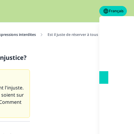
Français
xpressions interdites
Est il juste de réserver à tous un traitement égal 
injustice?
 l'injuste.
 soient sur
.. Comment