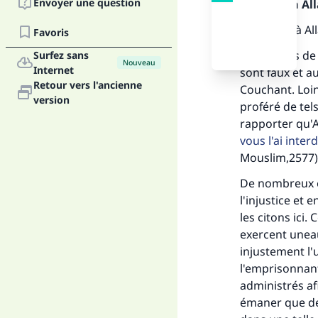
Envoyer une question
Louange à Alla
Louanges à Al
Favoris
Les propos de 
Surfez sans
Nouveau
Internet
sont faux et au
Retour vers l'ancienne
Couchant. Loin 
version
proféré de tels
rapporter qu'A
vous l'ai inter
Mouslim,2577)
De nombreux e
l'injustice et
les citons ici
exercent uneau
injustement l'
l'emprisonnant,
administrés af
Fai
émaner que des