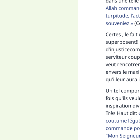
dans une telle
Allah commande 
turpitude, l'ac
souveniez.
(C
Certes , le fa
"Ce
superposent!! 
d'injusticecom
serviteur cou
veut rencotrer
envers le maxi
qu'illeur aura i
Un tel comport
fois qu'ils veu
inspiration div
Très Haut dit:
coutume léguée
commande point
"Mon Seigneur