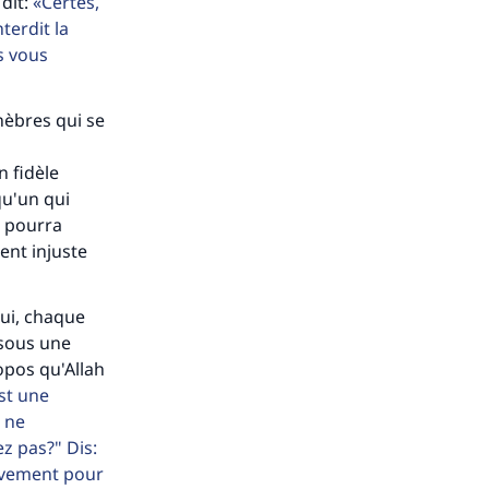
 dit:
Certes,
terdit la
us vous
énèbres qui se
ense
 fidèle
u'un qui
l pourra
ent injuste
qui, chaque
 sous une
ropos qu'Allah
st une
h ne
z pas?" Dis:
ivement pour