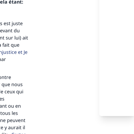
ela étant:
s est juste
 Levant du
 sur lui) ait
 fait que
njustice et Je
par
ontre
r que nous
de ceux qui
tes
pant ou en
 tous les
s ne peuvent
s de
 y aurait il