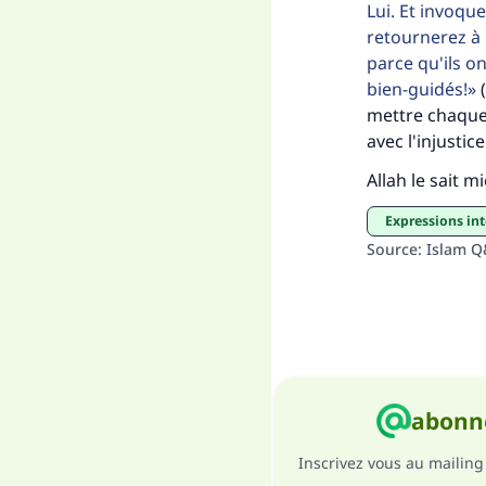
Lui. Et invoqu
retournerez à 
parce qu'ils ont
bien-guidés!
(
mettre chaque 
avec l'injusti
Allah le sait m
Expressions in
Source
:
Islam 
abonne
Inscrivez vous au mailing 