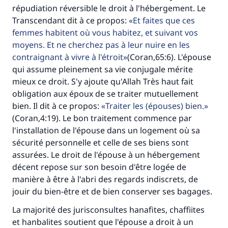
répudiation réversible le droit à l'hébergement. Le
Transcendant dit à ce propos:
Et faites que ces
femmes habitent où vous habitez, et suivant vos
moyens. Et ne cherchez pas à leur nuire en les
contraignant à vivre à l'étroit
(Coran,65:6). L'épouse
qui assume pleinement sa vie conjugale mérite
mieux ce droit. S'y ajoute qu'Allah Très haut fait
obligation aux époux de se traiter mutuellement
bien. Il dit à ce propos:
Traiter les (épouses) bien.
(Coran,4:19). Le bon traitement commence par
l'installation de l'épouse dans un logement où sa
sécurité personnelle et celle de ses biens sont
assurées. Le droit de l'épouse à un hébergement
décent repose sur son besoin d'être logée de
manière à être à l'abri des regards indiscrets, de
jouir du bien-être et de bien conserver ses bagages.
Faites une différence dans la vie de
La majorité des jurisconsultes hanafites, chaffiites
millions de personnes grâce à votre
et hanbalites soutient que l'épouse a droit à un