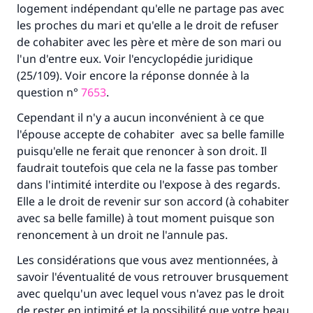
contribution
logement indépendant qu'elle ne partage pas avec
les proches du mari et qu'elle a le droit de refuser
Aidez nous à apporter des réponses.
de cohabiter avec les père et mère de son mari ou
l'un d'entre eux. Voir l'encyclopédie juridique
Le Messager d'Allah (Paix sur lui) a dit:
(25/109). Voir encore la réponse donnée à la
"Celui qui indique une bonne action obtient la
question n°
même récompense que celui qui le fait."
7653
.
Cependant il n'y a aucun inconvénient à ce que
(MOUSLIM 1893)
l'épouse accepte de cohabiter avec sa belle famille
puisqu'elle ne ferait que renoncer à son droit. Il
faudrait toutefois que cela ne la fasse pas tomber
Soutenez IslamQA
dans l'intimité interdite ou l'expose à des regards.
Elle a le droit de revenir sur son accord (à cohabiter
avec sa belle famille) à tout moment puisque son
renoncement à un droit ne l'annule pas.
Les considérations que vous avez mentionnées, à
savoir l'éventualité de vous retrouver brusquement
avec quelqu'un avec lequel vous n'avez pas le droit
de rester en intimité et la possibilité que votre beau