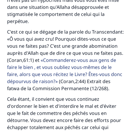
n'êtes pas un hypocrites mais vous vous êtes mise
dans une situation qu'Allaha désapprouvée et
Soutenez IslamQA
stigmatisée le comportement de celui qui la
perpétue.
C'est ce qui se dégage de la parole du Transcendant:
«Ô vous qui avez cru! Pourquoi dites-vous ce que
vous ne faites pas? C'est une grande abomination
auprès d'Allah que de dire ce que vous ne faites pas.
(Coran,61:1) et
Commanderez-vous aux gens de
faire le bien , et vous oubliez vous-mêmes de le
faire, alors que vous récitez le Livre? Êtes-vous donc
dépourvus de raison?
(Coran,2:44) Extrait des
fatwa de la Commission Permanente (12/268).
Cela étant, il convient que vous continuez
d'ordonner le bien et d'interdire le mal et d'éviter
que le fait de commettre des péchés vous en
détourne. Vous devez encore faire des efforts pour
échapper totalement aux péchés car celui qui