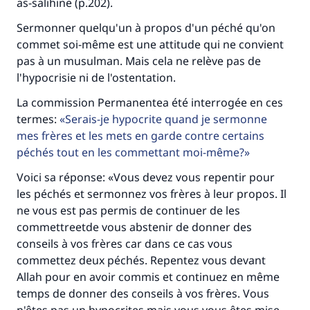
as-salihine (p.202).
Sermonner quelqu'un à propos d'un péché qu'on
commet soi-même est une attitude qui ne convient
pas à un musulman. Mais cela ne relève pas de
l'hypocrisie ni de l'ostentation.
La commission Permanentea été interrogée en ces
termes:
Serais-je hypocrite quand je sermonne
Faites une différence dans la vie de
mes frères et les mets en garde contre certains
millions de personnes grâce à votre
péchés tout en les commettant moi-même?
contribution
Voici sa réponse: «Vous devez vous repentir pour
les péchés et sermonnez vos frères à leur propos. Il
Aidez nous à apporter des réponses.
ne vous est pas permis de continuer de les
commettreetde vous abstenir de donner des
Le Messager d'Allah (Paix sur lui) a dit:
conseils à vos frères car dans ce cas vous
"Celui qui indique une bonne action obtient la
commettez deux péchés. Repentez vous devant
même récompense que celui qui le fait."
Allah pour en avoir commis et continuez en même
(MOUSLIM 1893)
temps de donner des conseils à vos frères. Vous