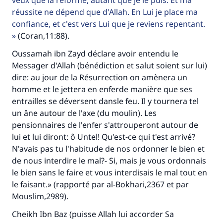
veux que la réforme, autant que je le puis. Et ma
réussite ne dépend que d'Allah. En Lui je place ma
confiance, et c'est vers Lui que je reviens repentant.
(Coran,11:88).
Oussamah ibn Zayd déclare avoir entendu le
Messager d'Allah (bénédiction et salut soient sur lui)
dire: au jour de la Résurrection on amènera un
homme et le jettera en enferde manière que ses
entrailles se déversent dansle feu. Il y tournera tel
un âne autour de l'axe (du moulin). Les
pensionnaires de l'enfer s'attrouperont autour de
lui et lui diront: ô Untel! Qu'est-ce qui t'est arrivé?
N'avais pas tu l'habitude de nos ordonner le bien et
de nous interdire le mal?- Si, mais je vous ordonnais
le bien sans le faire et vous interdisais le mal tout en
le faisant.» (rapporté par al-Bokhari,2367 et par
Mouslim,2989).
Cheikh Ibn Baz (puisse Allah lui accorder Sa