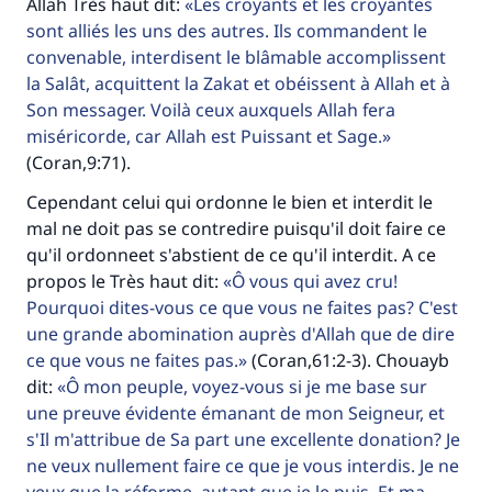
Allah Très haut dit:
Les croyants et les croyantes
sont alliés les uns des autres. Ils commandent le
convenable, interdisent le blâmable accomplissent
la Salât, acquittent la Zakat et obéissent à Allah et à
Son messager. Voilà ceux auxquels Allah fera
miséricorde, car Allah est Puissant et Sage.
(Coran,9:71).
Cependant celui qui ordonne le bien et interdit le
mal ne doit pas se contredire puisqu'il doit faire ce
qu'il ordonneet s'abstient de ce qu'il interdit. A ce
propos le Très haut dit:
Ô vous qui avez cru!
Pourquoi dites-vous ce que vous ne faites pas? C'est
une grande abomination auprès d'Allah que de dire
ce que vous ne faites pas.
(Coran,61:2-3). Chouayb
dit:
Ô mon peuple, voyez-vous si je me base sur
une preuve évidente émanant de mon Seigneur, et
s'Il m'attribue de Sa part une excellente donation? Je
ne veux nullement faire ce que je vous interdis. Je ne