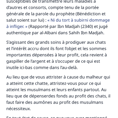
susceptibles de transmettre leurs maladies à
d’autres et consorts, compte tenu de la portée
générale de la parole du prophète (Bénédiction et
salut soient sur lui) :
Ni du tort à subirni dommage
à infliger.
(Rapporté par Ibn Madjah (2340) et jugé
authentique par al-Albani dans Sahih Ibn Madjah.
Faites une différence dans la vie de
S’agissant des grands soins à prodiguer aux chats
millions de personnes grâce à votre
et l’intérêt accru dont ils font l’objet et les sommes
importantes dépensées à leur profit, cela revient à
contribution
gaspiller de l’argent et à s’occuper de ce qui est
inutile ici-bas comme dans l’au-delà.
Aidez nous à apporter des réponses.
Au lieu que de vous attrister à cause du malheur qui
Le Messager d'Allah (Paix sur lui) a dit:
"Celui qui indique une bonne action obtient la
a atteint cette chatte, attristez-vous pour ce qui
même récompense que celui qui le fait."
atteint les musulmans et leurs enfants partout. Au
lieu que de dépenserdes fonds au profit des chats, il
(MOUSLIM 1893)
faut faire des aumônes au profit des musulmans
nécessiteux.