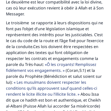
Le deuxième est leur compatibilité avec la loi divine,
cas où leur exécution revient à obéir à Allah et à Son
Messager.
Faites une différence dans la vie de
Le troisième se rapporte à leurs dispositions qui ne
millions de personnes grâce à votre
font pas l’objet d’une législation islamique et
contribution
représentent des intérêts pour les justiciables. C’est
le cas du code de la route et l’âge fixé pour l’exercice
Aidez nous à apporter des réponses.
de la conduite.Ces lois doivent être respectées en
application des textes qui font obligation de
Le Messager d'Allah (Paix sur lui) a dit:
respecter les contrats et engagements comme la
"Celui qui indique une bonne action obtient la
parole du Très-haut:
Ô les croyants! Remplissez
même récompense que celui qui le fait."
fidèlement vos engagements.
(Coran,5:1) et la
(MOUSLIM 1893)
parole du Prophète (Bénédiction et salut soient sur
lui):
Les musulmans doivent respecter les
conditions qu’ils approuvent sauf quand celles-ci
Soutenez IslamQA
rendent le licite illicite ou l’illicite licite.
Abou Issa
dit que ce hadith est bon et authentique, et Cheikh
al-Albani (Puisse Allah lui accorder Sa miséricorde)