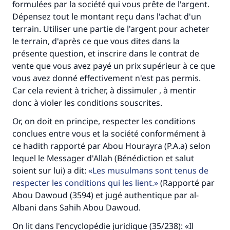
formulées par la société qui vous prête de l'argent.
Dépensez tout le montant reçu dans l'achat d'un
terrain. Utiliser une partie de l'argent pour acheter
le terrain, d'après ce que vous dites dans la
présente question, et inscrire dans le contrat de
vente que vous avez payé un prix supérieur à ce que
vous avez donné effectivement n'est pas permis.
Car cela revient à tricher, à dissimuler , à mentir
donc à violer les conditions souscrites.
Or, on doit en principe, respecter les conditions
conclues entre vous et la société conformément à
Faites une différence dans la vie de
ce hadith rapporté par Abou Hourayra (P.A.a) selon
lequel le Messager d'Allah (Bénédiction et salut
millions de personnes grâce à votre
soient sur lui) a dit:
Les musulmans sont tenus de
contribution
respecter les conditions qui les lient.
(Rapporté par
Abou Dawoud (3594) et jugé authentique par al-
Aidez nous à apporter des réponses.
Albani dans Sahih Abou Dawoud.
Le Messager d'Allah (Paix sur lui) a dit:
On lit dans l'encyclopédie juridique (35/238): «Il