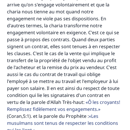
"Celui qui indique une bonne action obtient la
arrive qu'on s'engage volontairement et que la
même récompense que celui qui le fait."
charia nous tienne au mot quand notre
(MOUSLIM 1893)
engagement ne viole pas ses dispositions. En
d'autres termes, la charia transforme notre
engagement volontaire en exigence. C'est ce qui se
Soutenez IslamQA
passe à propos des contrats. Quand deux parties
signent un contrat, elles sont tenues à en respecter
les clauses. C'est le cas de la vente qui implique le
transfert de la propriété de l'objet vendu au profit
de l'acheteur et la remise du prix au vendeur. C'est
aussi le cas du contrat de travail qui oblige
l'employé à se mettre au travail et l'employeur à lui
payer son salaire. Il en est ainsi du respect de toute
condition qui lie les signataires d'un contrat en
vertu de la parole d'Allah Très-haut:
Ô les croyants!
Remplissez fidèlement vos engagements.
(Coran,5:1). et la parole du Prophète :
Les
musulmans sont tenus de respecter les conditions