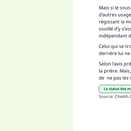
Mais si le sou
d’autres usage
régissant la m
souillé d’y s’a
indépendant de
Celui qui se tr
derrière lui n
Selon l’avis p
la prière. Mais
de ne pas les s
le statut des 
Source
:
Cheikh I