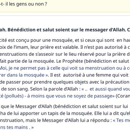
t- il les gens ou non ?
h. Bénédiction et salut soient sur le messager d'Allah. C
 cité est conçu pour une mosquée, et si ceux qui sont en ha
ix de l’imam, leur prière est valable. Il n’est pas autorisé à c
enstruations de s’asseoir sur le lieu réservé pour la prière d
 fait partie de la mosquée. Le Prophète (bénédiction et salut
oi, je ne permet pas à celle qui voit sa menstruation ou à ce
tes une différence dans la vie de million
trer dans la mosquée
. Il est autorisé à une femme qui voit
personnes grâce à votre contribution
e passer pour prendre quelques objets avec la précaution 
 de son sang. Selon la parole d’Allah :
.. et aussi quand vo
Aidez nous à apporter des réponses.
té (pollués) - à moins que vous ne soyez de passage
(Coran,
 que le Messager d’Allah (bénédiction et salut soient sur lui 
Le Messager d'Allah (Paix sur lui) a dit:
lui qui indique une bonne action obtient la même récomp
 de lui apporter un tapis de la mosquée. Elle lui a dit qu’el
que celui qui le fait."
struation, mais le Messager d’Allah lui a répondu :
Tes m
ns tes mains .