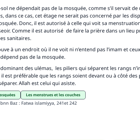
(MOUSLIM 1893)
s-sol ne dépendait pas de la mosquée, comme s’il servait d
s, dans ce cas, cet étage ne serait pas concerné par les dis
Soutenez IslamQA
osquée. Donc, il est autorisé à celle qui voit sa menstruatio
sseoir. Comme il est autorisé de faire la prière dans un lieu 
s sanitaires.
ouve à un endroit où il ne voit ni n’entend pas l’imam et ceux
e dépend pas de la mosquée.
rédominant des ulémas, les piliers qui séparent les rangs n’i
, il est préférable que les rangs soient devant ou à côté des p
éparer. Allah est celui qui asiste.
mosquées
Les menstrues et les couches
bnn Baz : Fatwa islamiyya, 241et 242