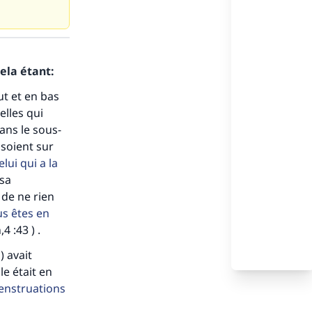
ela étant:
ut et en bas
elles qui
ans le sous-
 soient sur
lui qui a la
s de
 sa
de ne rien
us êtes en
4 :43 ) .
) avait
ense
le était en
enstruations