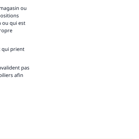
e magasin ou
positions
n ou qui est
propre
 qui prient
nvalident pas
iliers afin