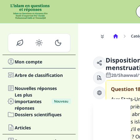
Caté
Dispositio
Mon compte
menstruati
Arbre de classification
20/Shawwal/1
Nouvelles réponses
Question
1
Les plus
Aux Etats-Un
importantes
Nouveau
salle de pri
réponses
sous-sol abr
Dossiers scientifiques
ouvrages isl
Articles
Est-ce qu’il
sous-sol ? 