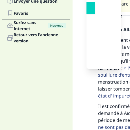
Envoyer une question
Cela sépare -
Favoris
la réponse
Surfez sans
Nouveau
Internet
Louange à Alla
Retour vers l'ancienne
Si le bâtiment
version
entendent la vo
voient leurs m
sol parce qu’il
lui ) a dit :
M
Fai
souillure d’en
menstruation d
laisser tomber
état d' impure
Il est confirmé
"Ce
demandé à Aïcha
période de men
ne sont pas da