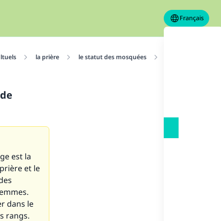
Français
ltuels
la prière
le statut des mosquées
Dispositions régis
 de
ge est la
prière et le
 des
 femmes.
r dans le
s rangs.