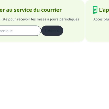
r au service du courrier
L'a
liste pour recevoir les mises à jours périodiques
Accès plu
S'abonner
pos du site
A propos du superviseur général
Politique de confident
Tous droits réservés au site Islam en QR 1997-2025 ©