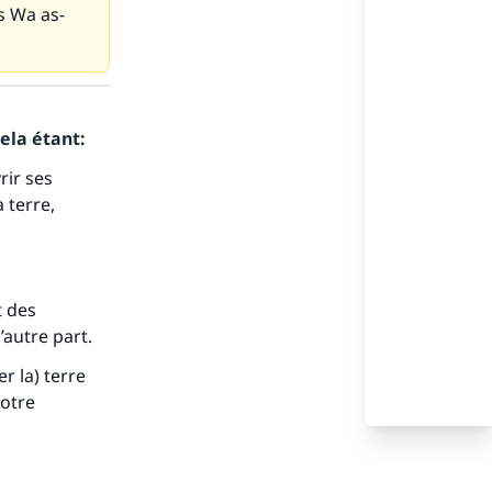
s Wa as-
s de
ela étant:
rir ses
 terre,
ense
t des
autre part.
 la) terre
notre