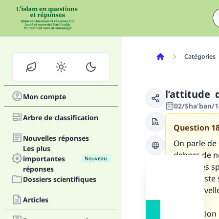
Catégories
l’attitude 
Mon compte
02/Sha'ban/1
Arbre de classification
Question
1
Nouvelles réponses
On parle de l
Les plus
dehors de no
importantes
Nouveau
créatures sp
réponses
la vie exist
Dossiers scientifiques
une nouvell
Articles
La question 