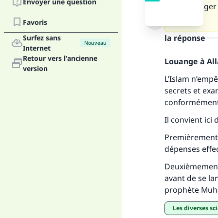
Envoyer une question
s’interroger
salam.
Favoris
la réponse
Surfez sans
Fai
Nouveau
Internet
Retour vers l'ancienne
Louange à Alla
version
L’Islam n’empê
secrets et exam
conformément à
"Ce
Il convient ici
Premièrement, 
dépenses effec
Deuxièmement,
avant de se la
prophète Mu
Les diverses sc