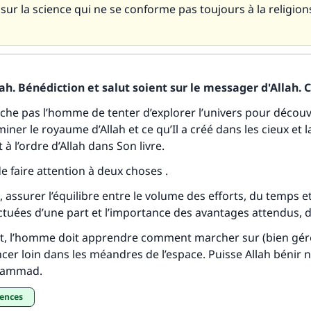
 sur la science qui ne se conforme pas toujours à la religion
tes une différence dans la vie de million
personnes grâce à votre contribution
h. Bénédiction et salut soient sur le messager d'Allah. C
che pas l’homme de tenter d’explorer l’univers pour découv
Aidez nous à apporter des réponses.
iner le royaume d’Allah et ce qu’Il a créé dans les cieux et la
Le Messager d'Allah (Paix sur lui) a dit:
 l’ordre d’Allah dans Son livre.
lui qui indique une bonne action obtient la même récomp
 de faire attention à deux choses .
que celui qui le fait."
assurer l’équilibre entre le volume des efforts, du temps e
(MOUSLIM 1893)
tuées d’une part et l’importance des avantages attendus, d’
 l’homme doit apprendre comment marcher sur (bien gérer
Soutenez IslamQA
ncer loin dans les méandres de l’espace. Puisse Allah bénir 
hammad.
iences