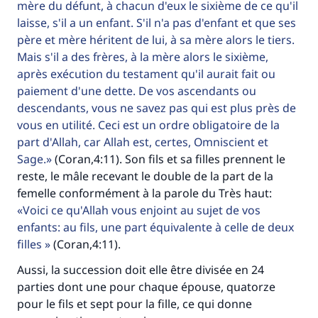
mère du défunt, à chacun d'eux le sixième de ce qu'il
laisse, s'il a un enfant. S'il n'a pas d'enfant et que ses
père et mère héritent de lui, à sa mère alors le tiers.
Mais s'il a des frères, à la mère alors le sixième,
après exécution du testament qu'il aurait fait ou
Faites une différence dans la vie de
paiement d'une dette. De vos ascendants ou
millions de personnes grâce à votre
descendants, vous ne savez pas qui est plus près de
vous en utilité. Ceci est un ordre obligatoire de la
contribution
part d'Allah, car Allah est, certes, Omniscient et
Sage.
(Coran,4:11). Son fils et sa filles prennent le
Aidez nous à apporter des réponses.
reste, le mâle recevant le double de la part de la
Le Messager d'Allah (Paix sur lui) a dit:
femelle conformément à la parole du Très haut:
"Celui qui indique une bonne action obtient la
Voici ce qu'Allah vous enjoint au sujet de vos
même récompense que celui qui le fait."
enfants: au fils, une part équivalente à celle de deux
(MOUSLIM 1893)
filles
(Coran,4:11).
Aussi, la succession doit elle être divisée en 24
parties dont une pour chaque épouse, quatorze
Soutenez IslamQA
pour le fils et sept pour la fille, ce qui donne