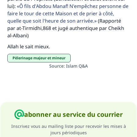
Aidez nous à apporter des réponses.
lui):
Ô fils d'Abdou Manaf! N'empêchez personne de
Le Messager d'Allah (Paix sur lui) a dit:
faire le tour de cette Maison et de prier à côté,
"Celui qui indique une bonne action obtient la
quelle que soit l'heure de son arrivée.
(Rapporté
même récompense que celui qui le fait."
par at-Tirmidhi,868 et jugé authentique par Cheikh
al-Albani)
(MOUSLIM 1893)
Allah le sait mieux.
Soutenez IslamQA
pèlerinage majeur et mineur
Source
:
Islam Q&A
abonner au service du courrier
Inscrivez vous au mailing liste pour recevoir les mises à
jours périodiques