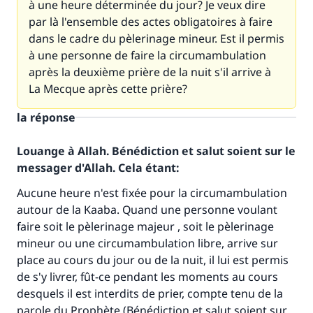
à une heure déterminée du jour? Je veux dire
par là l'ensemble des actes obligatoires à faire
dans le cadre du pèlerinage mineur. Est il permis
à une personne de faire la circumambulation
après la deuxième prière de la nuit s'il arrive à
La Mecque après cette prière?
la réponse
Louange à Allah. Bénédiction et salut soient sur le
messager d'Allah. Cela étant:
Aucune heure n'est fixée pour la circumambulation
autour de la Kaaba. Quand une personne voulant
faire soit le pèlerinage majeur , soit le pèlerinage
Faites une différence dans la vie de
mineur ou une circumambulation libre, arrive sur
millions de personnes grâce à votre
place au cours du jour ou de la nuit, il lui est permis
de s'y livrer, fût-ce pendant les moments au cours
contribution
desquels il est interdits de prier, compte tenu de la
parole du Prophète (Bénédiction et salut soient sur