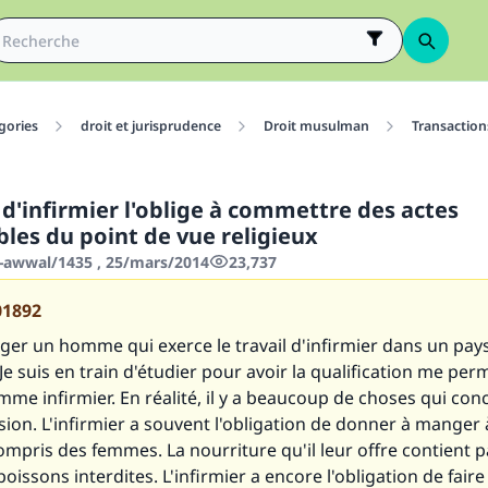
gories
droit et jurisprudence
Droit musulman
Transaction
 d'infirmier l'oblige à commettre des actes
es du point de vue religieux
-awwal/1435 , 25/mars/2014
23,737
01892
er un homme qui exerce le travail d'infirmier dans un pay
e suis en train d'étudier pour avoir la qualification me per
omme infirmier. En réalité, il y a beaucoup de choses qui co
sion. L'infirmier a souvent l'obligation de donner à manger 
mpris des femmes. La nourriture qu'il leur offre contient p
oissons interdites. L'infirmier a encore l'obligation de faire 