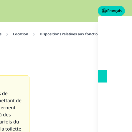
Français
s
Location
Dispositions relatives aux fonctions
Son travai
s de
mettant de
ncernent
à des
arfois du
la toilette