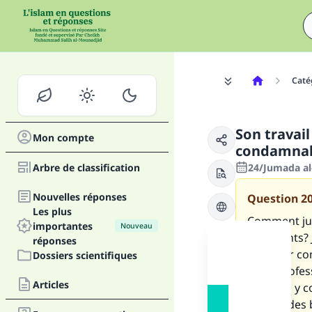
Caté
Son travail
Mon compte
condamnabl
Arbre de classification
24/Jumada al
Nouvelles réponses
Question
2
Les plus
Comment jug
importantes
Nouveau
mécréants? J
réponses
travailler c
Dossiers scientifiques
cette profes
Articles
malades y co
porc et des b