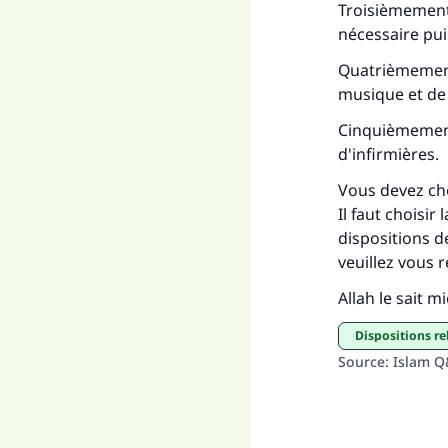
Troisièmement,
nécessaire pu
Quatrièmement,
musique et de
Cinquièmement,
d'infirmières.
Vous devez che
Il faut choisir
dispositions d
veuillez vous 
Allah le sait m
Dispositions r
Source
:
Islam 