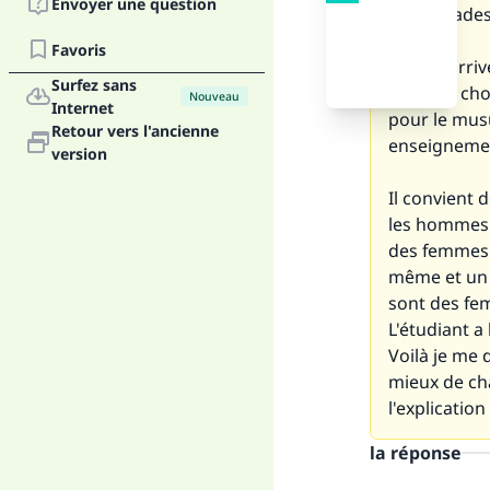
Envoyer une question
des malades
Favoris
Il nous arri
Surfez sans
d'autres cho
Nouveau
Internet
pour le musu
Retour vers l'ancienne
enseignement
version
Il convient 
les hommes d
des femmes e
même et un 
sont des fem
L'étudiant a
Voilà je me 
mieux de cha
l'explication
la réponse