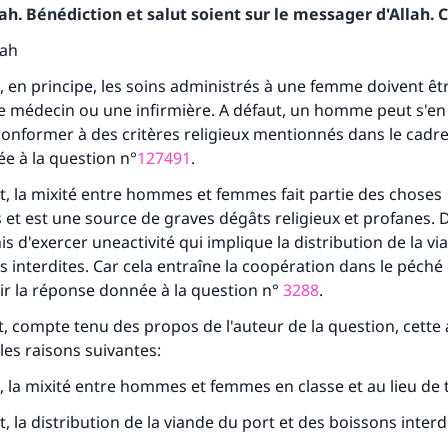
h. Bénédiction et salut soient sur le messager d'Allah. C
tes une différence dans la vie de million
lah
personnes grâce à votre contribution
en principe, les soins administrés à une femme doivent êt
 médecin ou une infirmière. A défaut, un homme peut s'en
Aidez nous à apporter des réponses.
onformer à des critères religieux mentionnés dans le cadre
e à la question n°
127491
.
Le Messager d'Allah (Paix sur lui) a dit:
lui qui indique une bonne action obtient la même récomp
 la mixité entre hommes et femmes fait partie des choses
que celui qui le fait."
t est une source de graves dégâts religieux et profanes. 
(MOUSLIM 1893)
is d'exercer uneactivité qui implique la distribution de la v
s interdites. Car cela entraîne la coopération dans le péché 
oir la réponse donnée à la question n°
3288
.
Soutenez IslamQA
 compte tenu des propos de l'auteur de la question, cette a
les raisons suivantes:
la mixité entre hommes et femmes en classe et au lieu de t
la distribution de la viande du port et des boissons interdi