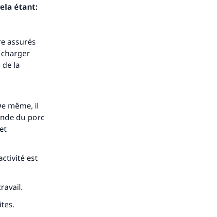
ela étant:
s de
re assurés
 charger
 de la
ense
De même, il
iande du porc
et
ctivité est
ravail.
tes.