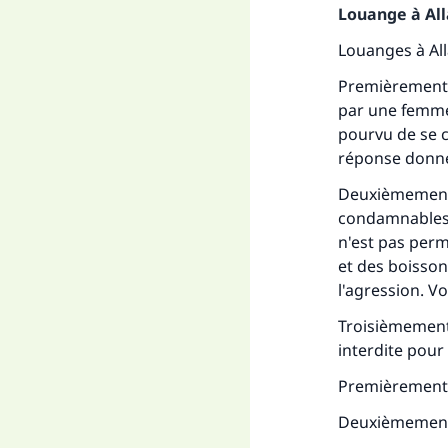
Louange à Alla
Fai
Louanges à Al
Premièrement, 
par une femme
pourvu de se c
réponse donné
"Ce
Deuxièmement,
condamnables e
n'est pas perm
et des boisson
l'agression. V
Troisièmement,
interdite pour 
Premièrement, 
Deuxièmement, 