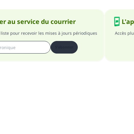
r au service du courrier
L'a
liste pour recevoir les mises à jours périodiques
Accès plu
S'abonner
pos du site
A propos du superviseur général
Politique de confident
Tous droits réservés au site Islam en QR 1997-2025 ©