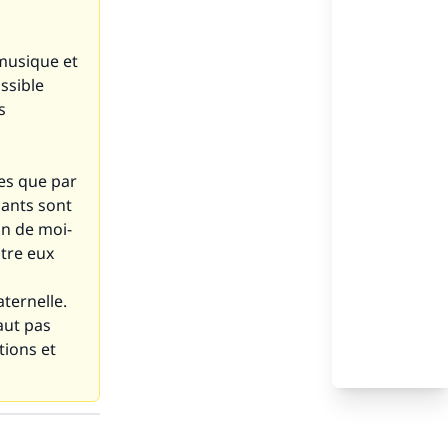
 musique et
ossible
s
es que par
nants sont
on de moi-
tre eux
aternelle.
aut pas
tions et