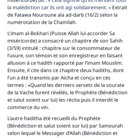
miséricorde) dit :
Cela signifie qu’ils méritent tous
la malédiction car ils ont agi solidairement.
Extrait
de Fatawa Nouroune ala ad-darb (16/2) selon la
numérotation de la Chamilah.
L’imam al-Bokhari (Puisse Allah lui accorder Sa
miséricorde) a consacré un chapitre de son Sahih
(3/59) intitulé : chapitre sur le consommateur de
l’usure, son témoin et son enregistreur en faisant
allusion à ce hadith rapporté par l’imam Mouslim.
Ensuite, il cite dans ce chapitre deux hadiths, dont
l’un a été transmis par Aicha et conçu en ces
termes : «Quand les derniers versets de la sourate
de la Vache furent révélés, le Prophète (Bénédiction
et salut soient sur lui) les récita puis il interdit le
commerce du vin.
L’autre haditha été recueilli du Prophète
(Bénédiction et salut soient sur lui) par Samourah
selon lequel le Messager d’Allah (Bénédiction et