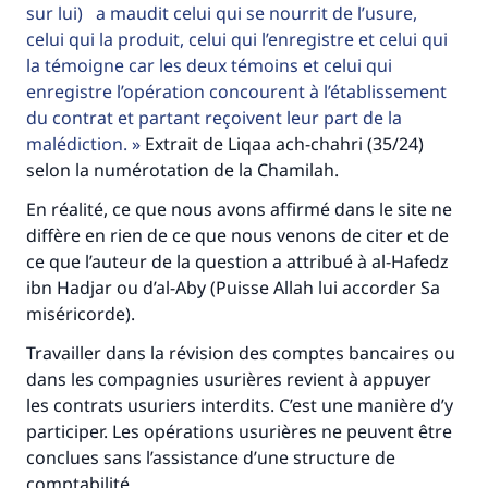
sur lui) a maudit celui qui se nourrit de l’usure,
millions de personnes grâce à votre
celui qui la produit, celui qui l’enregistre et celui qui
contribution
la témoigne car les deux témoins et celui qui
enregistre l’opération concourent à l’établissement
Aidez nous à apporter des réponses.
du contrat et partant reçoivent leur part de la
malédiction.
Extrait de Liqaa ach-chahri (35/24)
Le Messager d'Allah (Paix sur lui) a dit:
"Celui qui indique une bonne action obtient la
selon la numérotation de la Chamilah.
même récompense que celui qui le fait."
En réalité, ce que nous avons affirmé dans le site ne
(MOUSLIM 1893)
diffère en rien de ce que nous venons de citer et de
ce que l’auteur de la question a attribué à al-Hafedz
ibn Hadjar ou d’al-Aby (Puisse Allah lui accorder Sa
Soutenez IslamQA
miséricorde).
Travailler dans la révision des comptes bancaires ou
dans les compagnies usurières revient à appuyer
les contrats usuriers interdits. C’est une manière d’y
participer. Les opérations usurières ne peuvent être
conclues sans l’assistance d’une structure de
comptabilité.