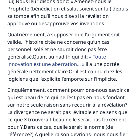
lui).Nous leur disons donc: « Amenez-nous le
Prophète (bénédiction et salut soient sur lui) depuis
sa tombe afin qu’il nous dise si la révélation
approuve ou desapprouve vos inventions.
Quatrièmement, à supposer que l’argument soit
valide, l’histoire citée ne concerne qu’un cas
personnel isolé et ne saurait donc pas être
Faites une différence dans la vie de
généralisé.Quant au hadith qui dit:
Toute
innovation est une aberration...
il a une portée
millions de personnes grâce à votre
générale nettement claire.Or il est connu chez les
contribution
logiciens que l’explicite l’emporte sur l’implicite.
Cinquièmement, comment pourrions-nous savoir ce
Aidez nous à apporter des réponses.
qui est beau de ce qui ne l’est pas en nous fondant
Le Messager d'Allah (Paix sur lui) a dit:
sur notre seule raison sans recourir à la révélation?
"Celui qui indique une bonne action obtient la
La divergence ne serait pas évitable en ce sens que
même récompense que celui qui le fait."
ce que X trouverait beau ne le serait pas forcément
pour Y.Dans ce cas, quelle serait la norme (de
(MOUSLIM 1893)
référence?) A quelle raison devrions- nous nous fier