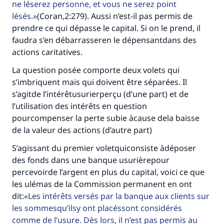
ne léserez personne, et vous ne serez point
lésés.
(Coran,2:279). Aussi n’est-il pas permis de
prendre ce qui dépasse le capital. Si on le prend, il
faudra s’en débarrasseren le dépensantdans des
actions caritatives.
La question posée comporte deux volets qui
s’imbriquent mais qui doivent être séparées. Il
s’agitde l’intérêtusurierperçu (d’une part) et de
l’utilisation des intérêts en question
pourcompenser la perte subie àcause dela baisse
de la valeur des actions (d’autre part)
S’agissant du premier voletquiconsiste àdéposer
des fonds dans une banque usurièrepour
percevoirde l’argent en plus du capital, voici ce que
les ulémas de la Commission permanent en ont
dit:
Les intérêts versés par la banque aux clients sur
les sommesqu’ilsy ont placéssont considérés
Faites une différence dans la vie de
comme de l’usure. Dès lors, il n’est pas permis au