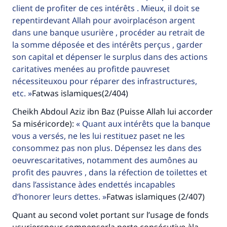
millions de personnes grâce à votre
client de profiter de ces intérêts . Mieux, il doit se
repentirdevant Allah pour avoirplacéson argent
contribution
dans une banque usurière , procéder au retrait de
la somme déposée et des intérêts perçus , garder
Aidez nous à apporter des réponses.
son capital et dépenser le surplus dans des actions
Le Messager d'Allah (Paix sur lui) a dit:
caritatives menées au profitde pauvreset
"Celui qui indique une bonne action obtient la
nécessiteuxou pour réparer des infrastructures,
même récompense que celui qui le fait."
etc.
Fatwas islamiques(2/404)
(MOUSLIM 1893)
Cheikh Abdoul Aziz ibn Baz (Puisse Allah lui accorder
Sa miséricorde):
Quant aux intérêts que la banque
vous a versés, ne les lui restituez paset ne les
Soutenez IslamQA
consommez pas non plus. Dépensez les dans des
oeuvrescaritatives, notamment des aumônes au
profit des pauvres , dans la réfection de toilettes et
dans l’assistance àdes endettés incapables
d’honorer leurs dettes.
Fatwas islamiques (2/407)
Quant au second volet portant sur l’usage de fonds