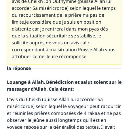
avis de Cheikh Ibn Outhymine (puisse Allah lui
accorder Sa miséricrorde) selon lequel le temps
du racourcissement de le prière n’a pas de
limite.Je considère que je suis en position
d’attente car je rentrerai dans mon pyas dès
que la situation sécuritaire se stabilise. Je
sollicite auprès de vous un avis calir
correspondant à ma situation.Puisse Allah vous
attribuer la meilleure récompense.
la réponse
Louange à Allah. Bénédiction et salut soient sur le
messager d'Allah. Cela étant:
L’avis du Cheikh (puisse Allah lui accorder Sa
Faites une différence dans la vie de
miséricorde) selon lequel le voyageur peut racourcir
et réunir les prières composées de 4 rakaa et ne pas
millions de personnes grâce à votre
observer le jeûne aussi longtemps qu’il est en
contribution
voyage repose sur la généralité des textes. Il avait