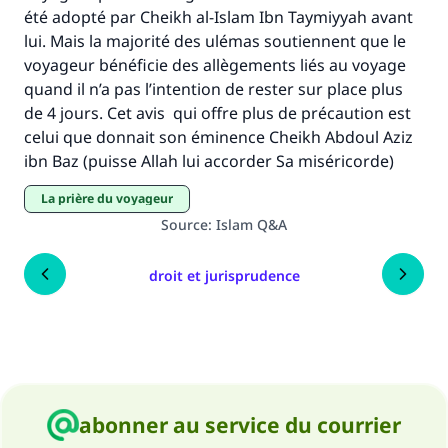
été adopté par Cheikh al-Islam Ibn Taymiyyah avant
Aidez nous à apporter des réponses.
lui. Mais la majorité des ulémas soutiennent que le
Le Messager d'Allah (Paix sur lui) a dit:
voyageur bénéficie des allègements liés au voyage
"Celui qui indique une bonne action obtient la
quand il n’a pas l’intention de rester sur place plus
même récompense que celui qui le fait."
de 4 jours. Cet avis qui offre plus de précaution est
celui que donnait son éminence Cheikh Abdoul Aziz
(MOUSLIM 1893)
ibn Baz (puisse Allah lui accorder Sa miséricorde)
la prière du voyageur
Soutenez IslamQA
Source
:
Islam Q&A
droit et jurisprudence
abonner au service du courrier